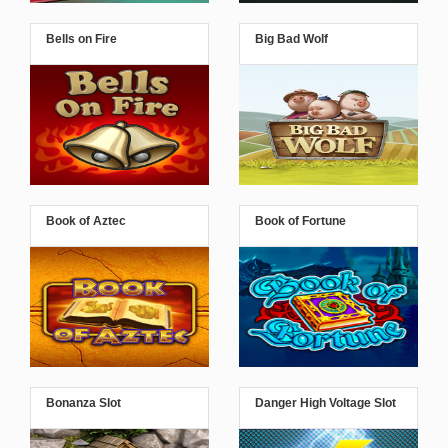
Bells on Fire
Big Bad Wolf
Book of Aztec
Book of Fortune
Bonanza Slot
Danger High Voltage Slot