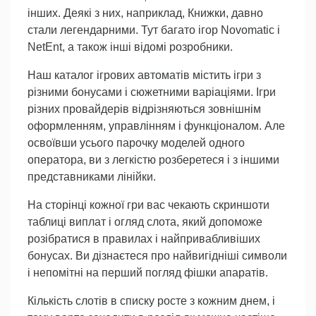
інших. Деякі з них, наприклад, Книжки, давно
стали легендарними. Тут багато ігор Novomatic і
NetEnt, а також інші відомі розробники.
Наш каталог ігрових автоматів містить ігри з
різними бонусами і сюжетними варіаціями. Ігри
різних провайдерів відрізняються зовнішнім
оформленням, управлінням і функціоналом. Але
освоївши усього парочку моделей одного
оператора, ви з легкістю розберетеся і з іншими
представниками лінійки.
На сторінці кожної гри вас чекають скриншоти
таблиці виплат і огляд слота, який допоможе
розібратися в правилах і найпривабливіших
бонусах. Ви дізнаєтеся про найвигідніші символи
і непомітні на перший погляд фішки апаратів.
Кількість слотів в списку росте з кожним днем, і