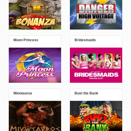
Moon Princess
Bridesmaids
Minotaurus
Bust the Bank