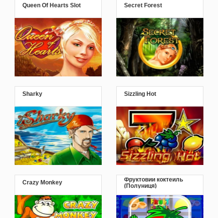
Queen Of Hearts Slot
Secret Forest
Sharky
Sizzling Hot
Фруктовий коктейль
Crazy Monkey
(Полуниця)