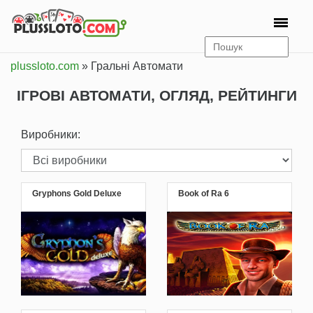
plussloto.com
»
Гральні Автомати
ІГРОВІ АВТОМАТИ, ОГЛЯД, РЕЙТИНГИ
Виробники:
Gryphons Gold Deluxe
Book of Ra 6