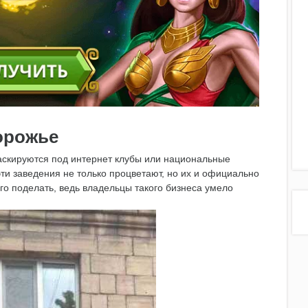
орожье
аскируются под интернет клубы или национальные
 эти заведения не только процветают, но их и официально
го поделать, ведь владельцы такого бизнеса умело