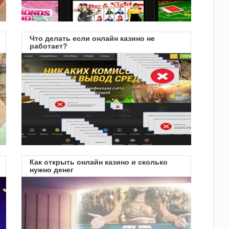
Что делать если онлайн казино не
работает?
Как открыть онлайн казино и сколько
нужно денег