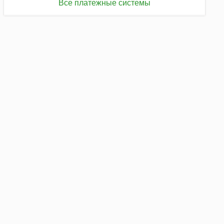
Все платежные системы