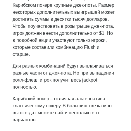
Карибском покере крупные джек-поты. Размер
некоторых дополнительных выигрышей может
достигать суммы в десятки тысяч долларов.
Чтобы поучаствовать в розыгрыше джек-пота,
игрок должен внести дополнительно от $1. Но
в подобной акции участвуют только игроки,
которые составили комбинацию Flush и
старше.
Для разных комбинаций будут выплачиваться
разные части от джек-пота. Но при выпадении
роял-флеш, игрок получит весь jackpot
полностью.
Карибский покер – отличная альтернатива
классическому покеру. В большинстве казино
вы всегда сможете найти несколько его
вариантов.