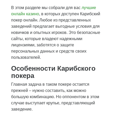
В этом разделе мы собрали для вас
лучшие
онлайн казино
, в которых доступен Карибский
покер онлайн. Любое из представленных
заведений предлагает выгодные условия для
новичков и опытных игроков. Это безопасные
сайты, которые владеют надежными
лицензиями, заботятся о защите
персональных данных и средств своих
пользователей.
Особенности Карибского
покера
Главная задача в таком покере остается
прежней – нужно составить, как можно
большую комбинацию. Но оппонентом в этом
случае выступает крупье, представляющий
заведение.