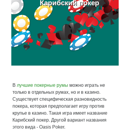
Карибский покер
В
лучшие покерные румы
можно играть не
только в отдельных румах, но и в казино.
Существует специфическая разновидность
покера, которая предполагает игру против
крупье в казино. Такая игра имеет название
Карибский покер. Другой вариант названия
этого вида - Oasis Poker.