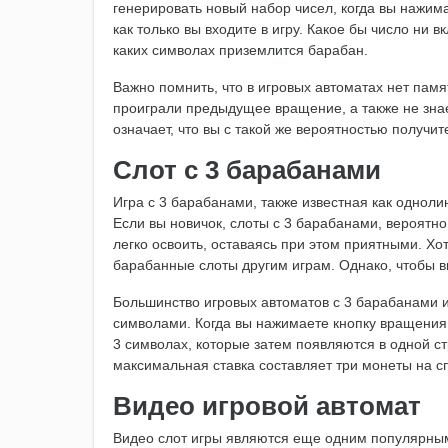
генерировать новый набор чисел, когда вы нажим
как только вы входите в игру. Какое бы число ни 
каких символах приземлится барабан.
Важно помнить, что в игровых автоматах нет памят
проиграли предыдущее вращение, а также не знает
означает, что вы с такой же вероятностью получит
Слот с 3 барабанами
Игра с 3 барабанами, также известная как одноли
Если вы новичок, слоты с 3 барабанами, вероятно
легко освоить, оставаясь при этом приятными. Хо
барабанные слоты другим играм. Однако, чтобы вы
Большинство игровых автоматов с 3 барабанами 
символами. Когда вы нажимаете кнопку вращения
3 символах, которые затем появляются в одной с
максимальная ставка составляет три монеты на сп
Видео игровой автомат
Видео слот игры являются еще одним популярным т