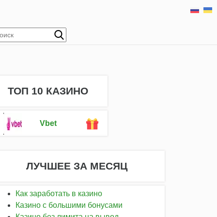
ТОП 10 КАЗИНО
Vbet
ЛУЧШЕЕ ЗА МЕСЯЦ
Как заработать в казино
Казино с большими бонусами
Казино без лимита на вывод