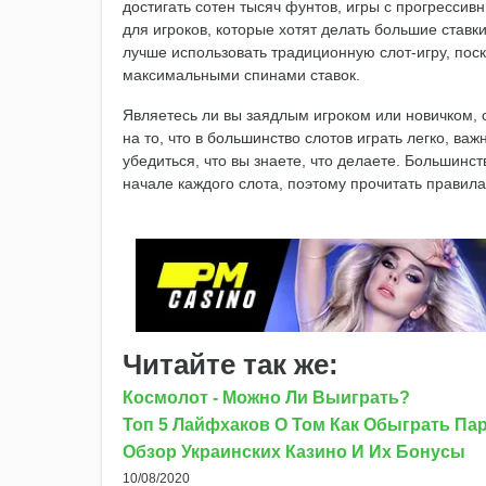
достигать сотен тысяч фунтов, игры с прогресси
для игроков, которые хотят делать большие ставк
лучше использовать традиционную слот-игру, пос
максимальными спинами ставок.
Являетесь ли вы заядлым игроком или новичком, 
на то, что в большинство слотов играть легко, ва
убедиться, что вы знаете, что делаете. Большинс
начале каждого слота, поэтому прочитать правила
Читайте так же:
Космолот - Можно Ли Выиграть?
Топ 5 Лайфхаков О Том Как Обыграть Па
Обзор Украинских Казино И Их Бонусы
10/08/2020