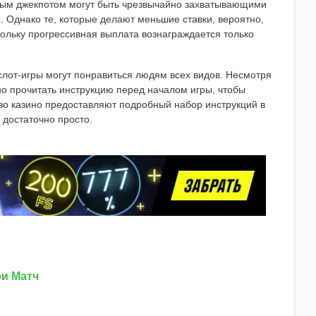
вным джекпотом могут быть чрезвычайно захватывающими
и. Однако те, которые делают меньшие ставки, вероятно,
кольку прогрессивная выплата вознаграждается только
слот-игры могут понравиться людям всех видов. Несмотря
жно прочитать инструкцию перед началом игры, чтобы
тво казино предоставляют подробный набор инструкций в
 достаточно просто.
ри Матч