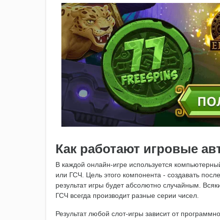
Как работают игровые а
В каждой онлайн-игре используется компьютерный
или ГСЧ. Цель этого компонента - создавать посл
результат игры будет абсолютно случайным. Всяки
ГСЧ всегда производит разные серии чисел.
Результат любой слот-игры зависит от программн