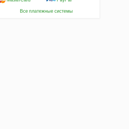
Все платежные системы