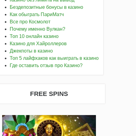
Бездепозитные бонусы в казино
Как обыграть ПариМатч
Все про Космолот
Почему именно Вулкан?
Топ 10 онлайн казино
Казино для Хайроллеров
Джекпоты в казино
Топ 5 лайфхаков как выиграть в казино
Где оставить отзыв про Казино?
FREE SPINS