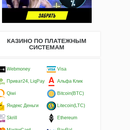
КАЗИНО ПО ПЛАТЕЖНЫМ
СИСТЕМАМ
Webmoney
Visa
Приват24, LiqPay
Альфа Клик
Qiwi
Bitcoin(BTC)
Яндекс Деньги
Litecoin(LTC)
Skrill
Ethereum
MasterCard
PayPal