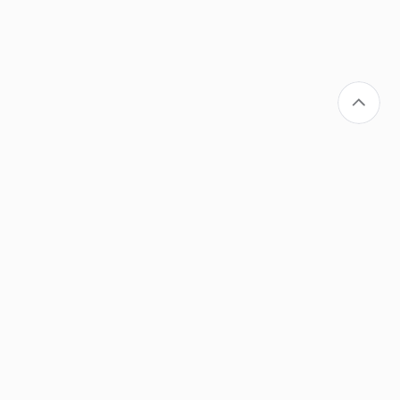
Лучший
Как выиграть?
материал
В Novomatic(Gaminator)
Производители
В Microgaming
ПОБЕДИТЕЛИ
Лудомания
В Yggdrasil
МЕСЯЦА
Большие бонусы