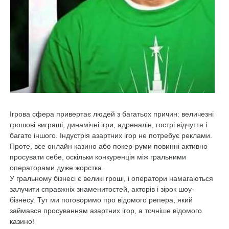
Ігрова сфера привертає людей з багатьох причин: величезні
грошові виграші, динамічні ігри, адреналін, гострі відчуття і
багато іншого. Індустрія азартних ігор не потребує реклами.
Проте, все онлайн казино або покер-руми повинні активно
просувати себе, оскільки конкуренція між гральними
операторами дуже жорстка.
У гральному бізнесі є великі гроші, і оператори намагаються
залучити справжніх знаменитостей, акторів і зірок шоу-
бізнесу. Тут ми поговоримо про відомого репера, який
займався просуванням азартних ігор, а точніше відомого
казино!