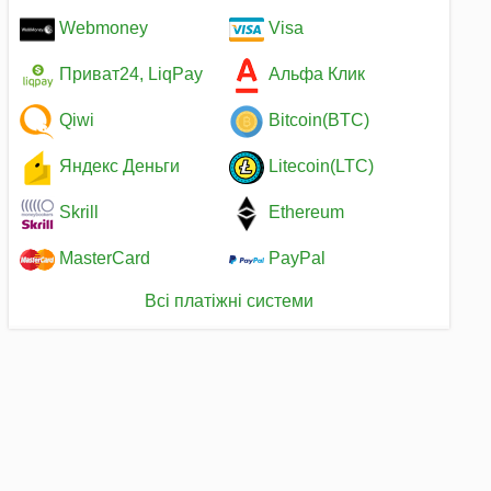
Webmoney
Visa
Приват24, LiqPay
Альфа Клик
Qiwi
Bitcoin(BTC)
Яндекс Деньги
Litecoin(LTC)
Skrill
Ethereum
MasterCard
PayPal
Всі платіжні системи