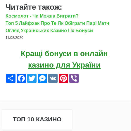
Читайте також:
Космолот - Чи Можна Виграти?
Топ 5 Лайфхак Про Те Як Обіграти Парі Матч
Огляд Українських Казино І Їх Бонуси
11/08/2020
Кращі бонуси в онлайн
казино для України
Ресурс
Facebook
Twitter
Messenger
VK
Pinterest
Viber
ТОП 10 КАЗИНО