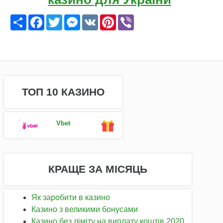
Ресурс
Facebook
Twitter
Messenger
VK
Pinterest
Viber
ТОП 10 КАЗИНО
Vbet
КРАЩЕ ЗА МІСЯЦЬ
Як заробити в казино
Казино з великими бонусами
Казино без ліміту на виплату коштів 2020