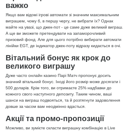
важко
Якщо вам відомі ігрові автомати зі значним максимальним
виграшем, чому б, в першу чергу, не вибрати їх? Однак
майте на увазі, що джек-пот - це саме дуже великий виграш.
А ще ви зможете претендувати на запаморочливий
призовий фонд. Але для цього потрібно вибирати автомати
лінійки EGT, де індикатор джек-поту відразу кидається в очі.
Вітальний бонус як крок до
великого виграшу
Дуже часто онлайн казино Парі Матч пропонує досить
значний вітальний бонус. Іноді його розмір може досягати і
500 доларів. Крім того, ви отримаєте 25% надбавки до
кожного свого наступного депозиту. Таким чином, ваші
шанси на виграш подвояться, та й розтягнути задоволення
довше за часом вам неодмінно вдасться.
Акції та промо-пропозиції
Можливо, ви зумієте скласти виграшну комбінацію в Live