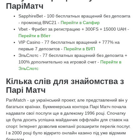
ПаріМатч
SapphireBet - 100 бесплатных вращений без депозита
- промокод BNC21 -
Перейти в Сапфир
Vbet - Фрибет за регистрацию + 300FS + 15000 UAH -
Перейти в Вбет
VIP Casino - 77 бесплатных вращений + 777% на
первые 7 депозитов -
Перейти в ВИП
ЭльСлотс - 77 бесплатных вращений без депозита +
100% дополнительно на игровой счет -
Перейти в
ЭльСлотс
Кілька слів для знайомства з
Парі Матч
PariMatch - це український проект, але представлений він у
багатьох країнах. Букмекерська контора Парі Матч почала
надавати свої послуги ще в далекому 1996 році. Спочатку
це була досить успішна майданчик оффлайн для ставок на
спорт. Інтернет дозволив компанії розширити перелік послуг.
І в 2000 році було відкрито онлайн казино під уже відомим
брендом.