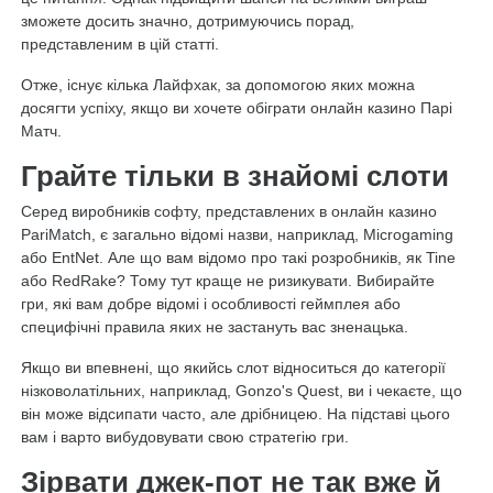
зможете досить значно, дотримуючись порад,
представленим в цій статті.
Отже, існує кілька Лайфхак, за допомогою яких можна
досягти успіху, якщо ви хочете обіграти онлайн казино Парі
Матч.
Грайте тільки в знайомі слоти
Серед виробників софту, представлених в онлайн казино
PariMatch, є загально відомі назви, наприклад, Microgaming
або EntNet. Але що вам відомо про такі розробників, як Tine
або RedRake? Тому тут краще не ризикувати. Вибирайте
гри, які вам добре відомі і особливості геймплея або
специфічні правила яких не застануть вас зненацька.
Якщо ви впевнені, що якийсь слот відноситься до категорії
нізковолатільних, наприклад, Gonzo's Quest, ви і чекаєте, що
він може відсипати часто, але дрібницею. На підставі цього
вам і варто вибудовувати свою стратегію гри.
Зірвати джек-пот не так вже й