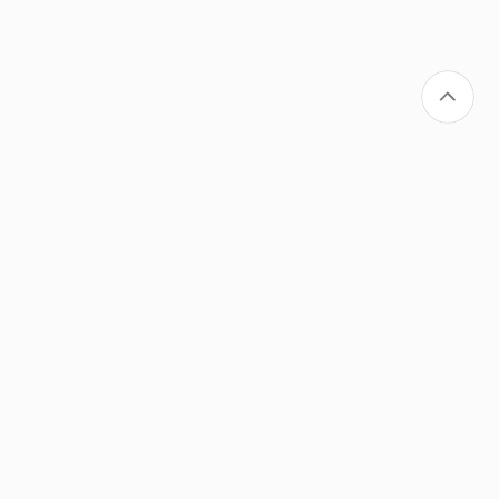
Кращий
Як виграти?
матеріал
В Novomatic(Gaminator)
Виробники
В Microgaming
ПЕРЕМОЖЦІ МІСЯЦЯ
Лудоманія
В Yggdrasil
Великі бонуси
В NYX