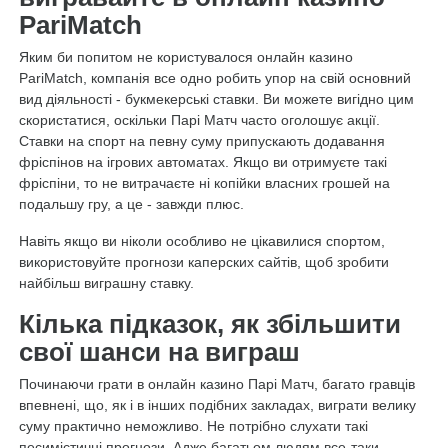
PariMatch
Яким би попитом не користувалося онлайн казино
PariMatch, компанія все одно робить упор на свій основний
вид діяльності - букмекерські ставки. Ви можете вигідно цим
скористатися, оскільки Парі Матч часто оголошує акції.
Ставки на спорт на певну суму припускають додавання
фріспінов на ігрових автоматах. Якщо ви отримуєте такі
фріспіни, то не витрачаєте ні копійки власних грошей на
подальшу гру, а це - завжди плюс.
Навіть якщо ви ніколи особливо не цікавилися спортом,
використовуйте прогнози каперских сайтів, щоб зробити
найбільш виграшну ставку.
Кілька підказок, як збільшити
свої шанси на виграш
Починаючи грати в онлайн казино Парі Матч, багато гравців
впевнені, що, як і в інших подібних закладах, виграти велику
суму практично неможливо. Не потрібно слухати такі
песимістичні прогнози. Адже багатьом людям все-таки