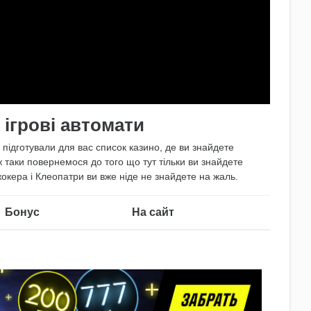
 ігрові автомати
 підготували для вас список казино, де ви знайдете
ж таки повернемося до того що тут тільки ви знайдете
джокера і Клеопатри ви вже ніде не знайдете на жаль.
Бонус
На сайт