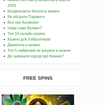
2020
Бездепозитні бонуси в казино
Як обіграти Паріматч
Все про Космолот
Чому саме Вулкан?
Топ 10 онлайн казино
Казино для Хайроллерів
Джекпоти в казино
Топ 5 лайфхаків як виграти в казино
Де залишити відгуд про Казино?
FREE SPINS