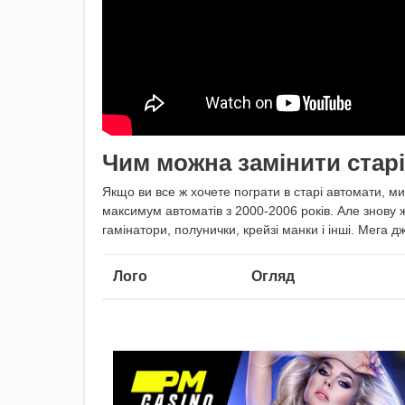
Чим можна замінити старі
Якщо ви все ж хочете пограти в старі автомати, ми
максимум автоматів з 2000-2006 років. Але знову 
гамінатори, полунички, крейзі манки і інші. Мега 
Лого
Огляд