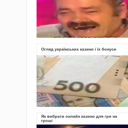
Огляд українських казино і їх бонуси
Як вибрати онлайн казино для гри на
гроші