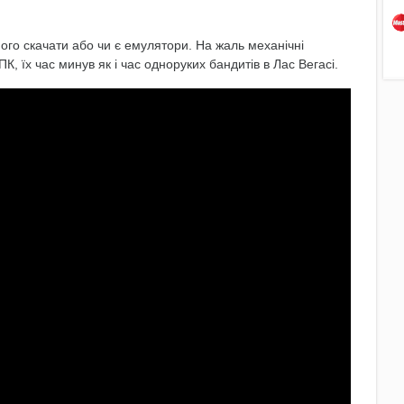
його скачати або чи є емулятори. На жаль механічні
К, їх час минув як і час одноруких бандитів в Лас Вегасі.