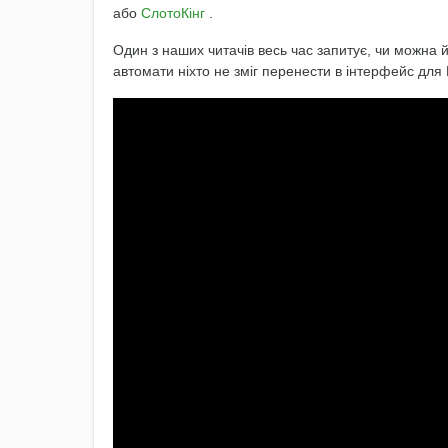
або
СлотоКінг
.
Один з наших читачів весь час запитує, чи можна 
автомати ніхто не зміг перенести в інтерфейс для П