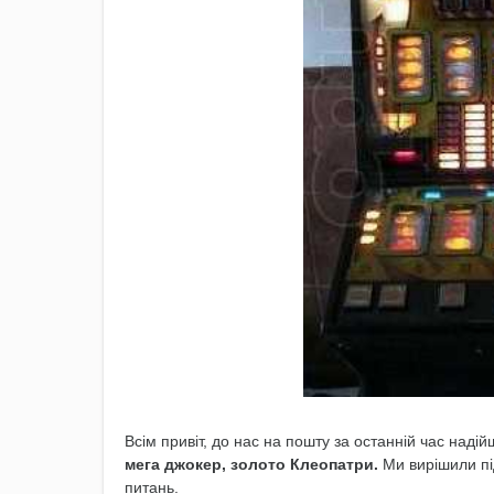
Всім привіт, до нас на пошту за останній час наді
мега джокер, золото Клеопатри.
Ми вирішили пі
питань.