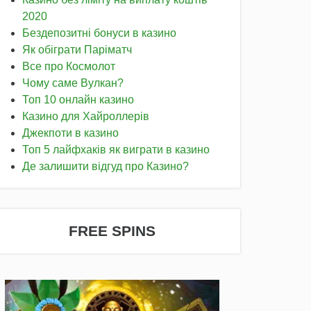
2020
Бездепозитні бонуси в казино
Як обіграти Паріматч
Все про Космолот
Чому саме Вулкан?
Топ 10 онлайн казино
Казино для Хайроллерів
Джекпоти в казино
Топ 5 лайфхаків як виграти в казино
Де залишити відгуд про Казино?
FREE SPINS