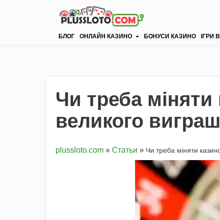
БЛОГ
ОНЛАЙН КАЗИНО
БОНУСИ КАЗИНО
ІГРИ 
Чи треба міняти казино після
великого вигра
plussloto.com
»
Статьи
»
чи треба міняти казин