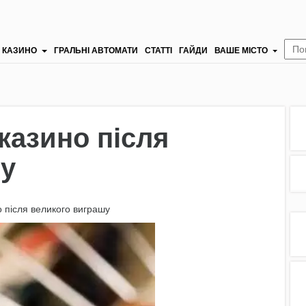
В КАЗИНО
ГРАЛЬНІ АВТОМАТИ
СТАТТІ
ГАЙДИ
ВАШЕ МІСТО
шу
о після великого виграшу