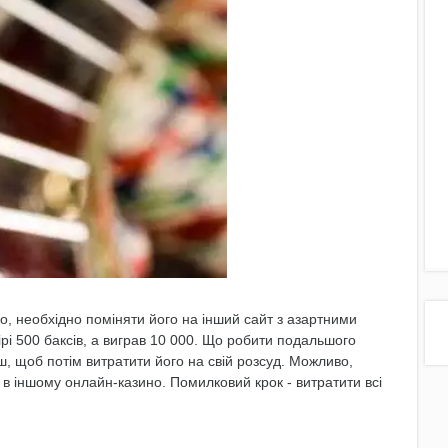
, необхідно поміняти його на інший сайт з азартними
ірі 500 баксів, а виграв 10 000. Що робити подальшого
ш, щоб потім витратити його на свій розсуд. Можливо,
же в іншому онлайн-казино. Помилковий крок - витратити всі