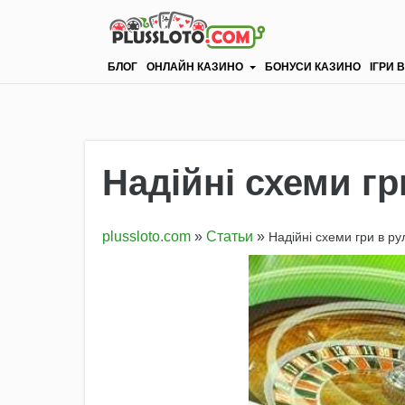
БЛОГ
ОНЛАЙН КАЗИНО
БОНУСИ КАЗИНО
ІГРИ 
Надійні схеми г
plussloto.com
»
Статьи
»
надійні схеми гри в ру