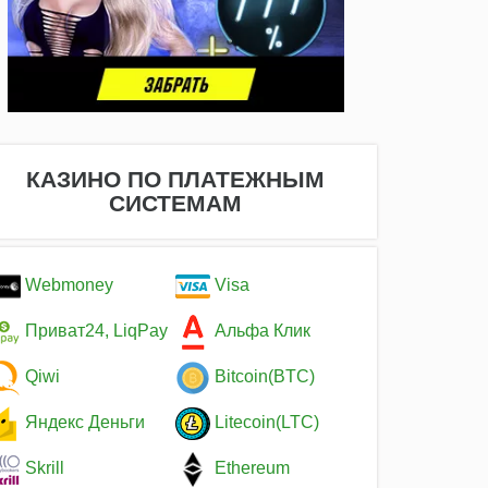
КАЗИНО ПО ПЛАТЕЖНЫМ
СИСТЕМАМ
Webmoney
Visa
Приват24, LiqPay
Альфа Клик
Qiwi
Bitcoin(BTC)
Яндекс Деньги
Litecoin(LTC)
Skrill
Ethereum