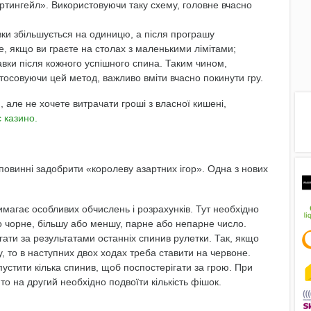
тингейл». Використовуючи таку схему, головне вчасно
вки збільшується на одиницю, а після програшу
, якщо ви граєте на столах з маленькими лімітами;
вки після кожного успішного спина. Таким чином,
стосовуючи цей метод, важливо вміти вчасно покинути гру.
, але не хочете витрачати гроші з власної кишені,
 казино.
повинні задобрити «королеву азартних ігор». Одна з нових
имагає особливих обчислень і розрахунків. Тут необхідно
бо чорне, більшу або меншу, парне або непарне число.
ти за результатами останніх спинив рулетки. Так, якщо
, то в наступних двох ходах треба ставити на червоне.
пустити кілька спинив, щоб поспостерігати за грою. При
то на другий необхідно подвоїти кількість фішок.