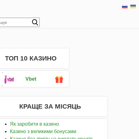
ТОП 10 КАЗИНО
Vbet
КРАЩЕ ЗА МІСЯЦЬ
Як заробити в казино
Казино з великими бонусами
Казино без ліміту на виплату коштів