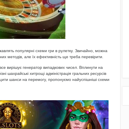
ікавлять популярні схеми гри в рулетку. Звичайно, можна
их методів, але їх ефективність ще треба перевірити.
т все вирішує генератор випадкових чисел. Вплинути на
зні шахрайські хитрощі адміністрація гральних ресурсів
ищити шанси на перемогу, пропонуємо найуспішніші схеми