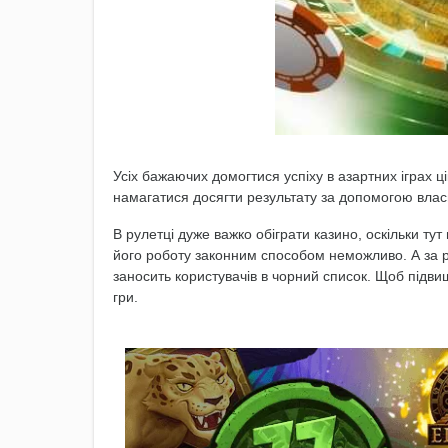
Усіх бажаючих домогтися успіху в азартних іграх ц
намагатися досягти результату за допомогою власн
В рулетці дуже важко обіграти казино, оскільки ту
його роботу законним способом неможливо. А за рі
заносить користувачів в чорний список. Щоб підв
гри.