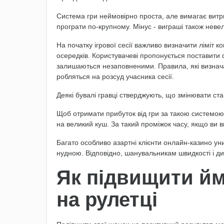
Система гри неймовірно проста, але вимагає витри
програти по-крупному. Мінус - виграші також невел
На початку ігрової сесії важливо визначити ліміт к
осередків. Користувачеві пропонується поставити ф
залишаються незаповненими. Правила, які визнача
робляться на розсуд учасника сесії.
Деякі бувалі гравці стверджують, що змінювати ст
Щоб отримати прибуток від гри за такою системою,
на великий куш. За такий проміжок часу, якщо ви 
Багато особливо азартні клієнти онлайн-казино ун
нудною. Відповідно, шанувальникам швидкості і ди
Як підвищити ймовірність виграшу
на рулетці