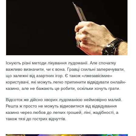
Існують різні методи лікування лудоманії. Але спочатку
важливо визначити, чи є вона. Гравці схильні заперечувати,
що залежні від азартних ігор. Є також «лжезавісімие»
користувачі, які можуть легко припинити відвідувати онлайн-
казино, але не бажають це робити, оскільки хочуть грати.
Відсоток же дійсно хворих лудоманією неймовірно малий.
Решта ж просто не можуть відмовитися від відвідування
казино через любов до легких грошей, ліні, жадібності, а
також тязі до гострих відчуттів.