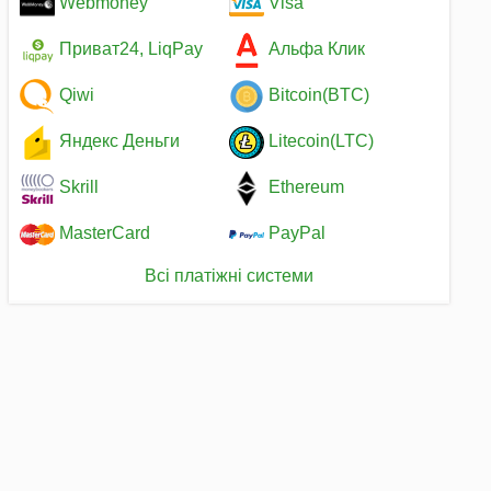
Webmoney
Visa
Приват24, LiqPay
Альфа Клик
Qiwi
Bitcoin(BTC)
Яндекс Деньги
Litecoin(LTC)
Skrill
Ethereum
MasterCard
PayPal
Всі платіжні системи