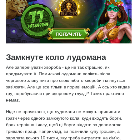
Замкнуте коло лудомана
Але заперечувати хвороба - це не так страшно, як
придумувати її. Помилкові лудомани воліють після
чергового зливу нити про свою нібито хвороби і клянуться
зав'язати. Але це все тільки в пориві емоцій. А ось хто кидав
гру, перебуваючи при здоровому глузді? Таких практично
немає.
Ніде не прочитаєш, що лудомани не можуть припинити
грати через одного замкнутого кола, куди входять борги,
брак терпіння і часу, щоб ці борги віддати за допомогою
тривалої праці. Наприклад, ви позичили купу грошей, а
зарплата всього 10 тисяч, яку треба витратити на сім'ю.