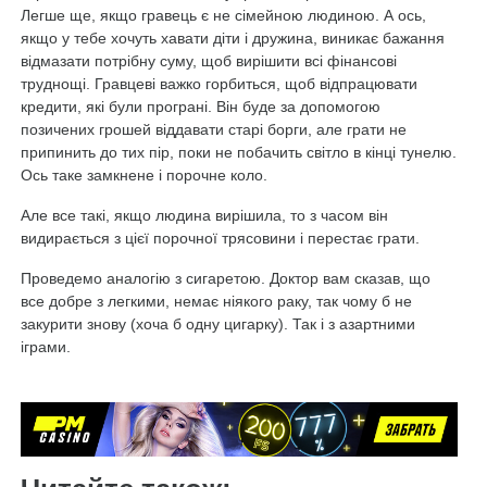
Легше ще, якщо гравець є не сімейною людиною. А ось,
якщо у тебе хочуть хавати діти і дружина, виникає бажання
відмазати потрібну суму, щоб вирішити всі фінансові
труднощі. Гравцеві важко горбиться, щоб відпрацювати
кредити, які були програні. Він буде за допомогою
позичених грошей віддавати старі борги, але грати не
припинить до тих пір, поки не побачить світло в кінці тунелю.
Ось таке замкнене і порочне коло.
Але все такі, якщо людина вирішила, то з часом він
видирається з цієї порочної трясовини і перестає грати.
Проведемо аналогію з сигаретою. Доктор вам сказав, що
все добре з легкими, немає ніякого раку, так чому б не
закурити знову (хоча б одну цигарку). Так і з азартними
іграми.