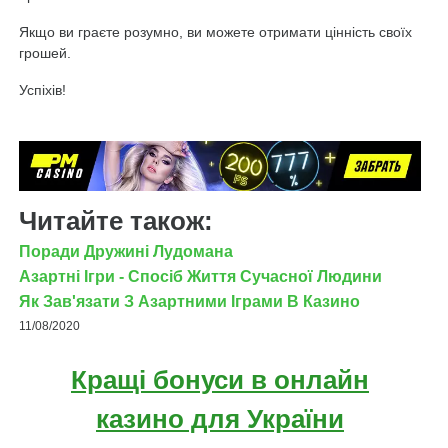
Якщо ви граєте розумно, ви можете отримати цінність своїх
грошей.
Успіхів!
Читайте також:
Поради Дружині Лудомана
Азартні Ігри - Спосіб Життя Сучасної Людини
Як Зав'язати З Азартними Іграми В Казино
11/08/2020
Кращі бонуси в онлайн
казино для України