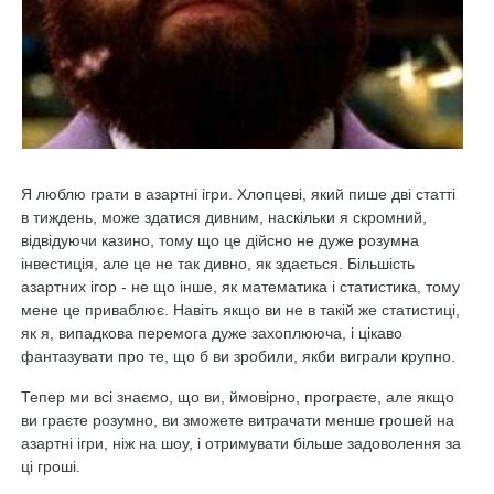
Я люблю грати в азартні ігри. Хлопцеві, який пише дві статті
в тиждень, може здатися дивним, наскільки я скромний,
відвідуючи казино, тому що це дійсно не дуже розумна
інвестиція, але це не так дивно, як здається. Більшість
азартних ігор - не що інше, як математика і статистика, тому
мене це приваблює. Навіть якщо ви не в такій же статистиці,
як я, випадкова перемога дуже захоплююча, і цікаво
фантазувати про те, що б ви зробили, якби виграли крупно.
Тепер ми всі знаємо, що ви, ймовірно, програєте, але якщо
ви граєте розумно, ви зможете витрачати менше грошей на
азартні ігри, ніж на шоу, і отримувати більше задоволення за
ці гроші.