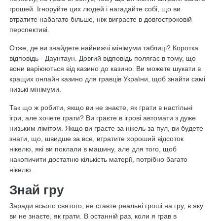
грошей. Ігноруйте цих людей і нагадайте собі, що ви
втратите набагато більше, ніж виграєте в довгостроковій
перспективі.
Отже, де ви знайдете найнижчі мінімуми таблиці? Коротка
відповідь - Даунтаун. Довгий відповідь полягає в тому, що
вони варіюються від казино до казино. Ви можете шукати в
кращих онлайн казино для гравців України, щоб знайти самі
низькі мінімуми.
Так що ж робити, якщо ви не знаєте, як грати в настільні
ігри, але хочете грати? Ви граєте в ігрові автомати з дуже
низьким лімітом. Якщо ви граєте за нікель за пул, ви будете
знати, що, швидше за все, втратите хороший відсоток
нікелю, які ви поклали в машину, але для того, щоб
накопичити достатню кількість матерії, потрібно багато
нікелю.
Знай гру
Заради всього святого, не ставте реальні гроші на гру, в яку
ви не знаєте, як грати. В останній раз, коли я грав в