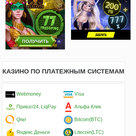
КАЗИНО ПО ПЛАТЕЖНЫМ СИСТЕМАМ
Webmoney
Visa
Приват24, LiqPay
Альфа Клик
Qiwi
Bitcoin(BTC)
Яндекс Деньги
Litecoin(LTC)