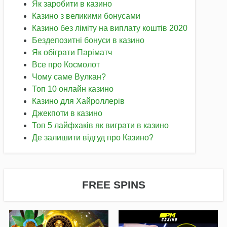
Як заробити в казино
Казино з великими бонусами
Казино без ліміту на виплату коштів 2020
Бездепозитні бонуси в казино
Як обіграти Паріматч
Все про Космолот
Чому саме Вулкан?
Топ 10 онлайн казино
Казино для Хайроллерів
Джекпоти в казино
Топ 5 лайфхаків як виграти в казино
Де залишити відгуд про Казино?
FREE SPINS