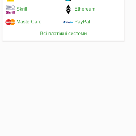
Skrill
Ethereum
MasterCard
PayPal
Всі платіжні системи