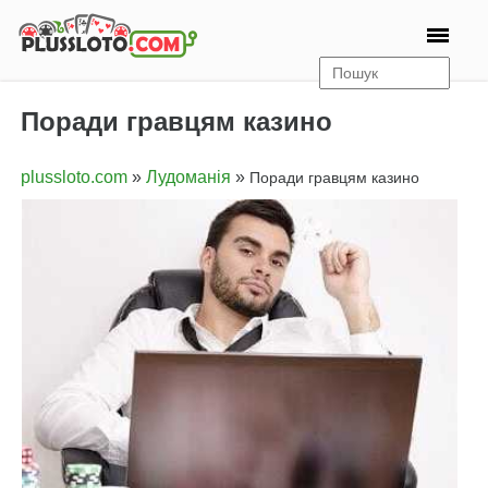
Поради гравцям казино
plussloto.com
»
Лудоманія
»
поради гравцям казино