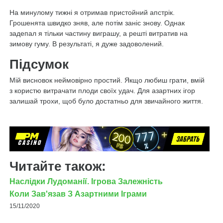
На минулому тижні я отримав пристойний апстрік.
Грошенята швидко зняв, але потім заніс знову. Однак
задепал я тільки частину виграшу, а решті витратив на
зимову гуму. В результаті, я дуже задоволений.
Підсумок
Мій висновок неймовірно простий. Якщо любиш грати, вмій
з користю витрачати плоди своїх удач. Для азартних ігор
залишай трохи, щоб було достатньо для звичайного життя.
Читайте також:
Наслідки Лудоманії. Ігрова Залежність
Коли Зав'язав З Азартними Іграми
15/11/2020