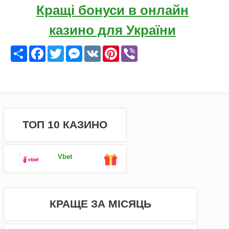
Кращі бонуси в онлайн
казино для України
Ресурс
Facebook
Twitter
Messenger
VK
Pinterest
Viber
ТОП 10 КАЗИНО
Vbet
КРАЩЕ ЗА МІСЯЦЬ