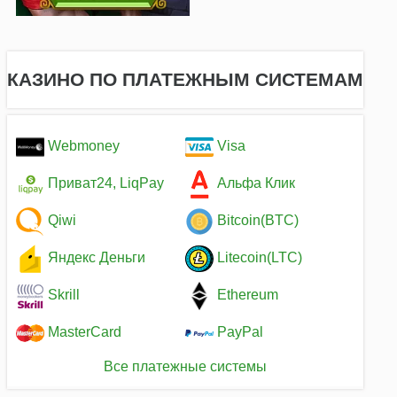
КАЗИНО ПО ПЛАТЕЖНЫМ СИСТЕМАМ
Webmoney
Visa
Приват24, LiqPay
Альфа Клик
Qiwi
Bitcoin(BTC)
Яндекс Деньги
Litecoin(LTC)
Skrill
Ethereum
MasterCard
PayPal
Все платежные системы