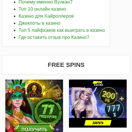
Почему именно Вулкан?
Топ 10 онлайн казино
Казино для Хайроллеров
Джекпоты в казино
Топ 5 лайфхаков как выиграть в казино
Где оставить отзыв про Казино?
FREE SPINS