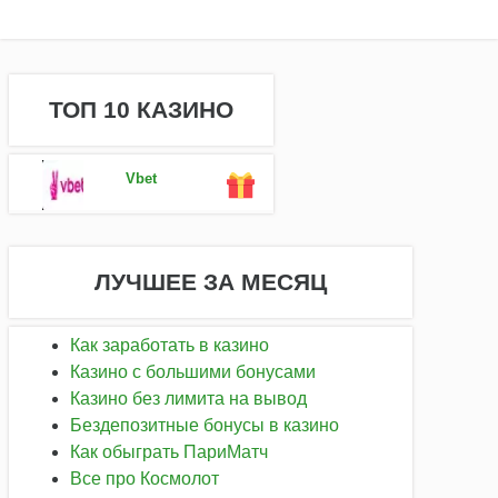
ТОП 10 КАЗИНО
Vbet
ЛУЧШЕЕ ЗА МЕСЯЦ
Как заработать в казино
Казино с большими бонусами
Казино без лимита на вывод
Бездепозитные бонусы в казино
Как обыграть ПариМатч
Все про Космолот