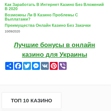
Как Заработать В Интернет Казино Без Вложений
В 2020
Возможны Ли В Казино Проблемы С
Выплатами?
Преимущества Онлайн Казино Без Закачки
10/09/2020
Лучшие бонусы в онлайн
казино для Украины
Ресурс
Facebook
Twitter
Messenger
VK
Pinterest
Viber
ТОП 10 КАЗИНО