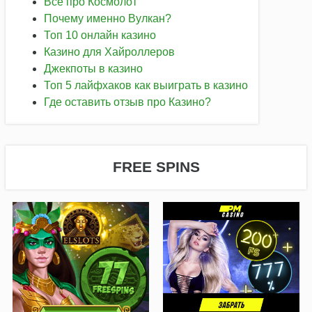
Все про Космолот
Почему именно Вулкан?
Топ 10 онлайн казино
Казино для Хайроллеров
Джекпоты в казино
Топ 5 лайфхаков как выиграть в казино
Где оставить отзыв про Казино?
FREE SPINS