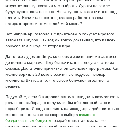
какую же кнопку нажать и что выбрать. Дураки на земле
будут существовать вечно. Но за тупость, как я считаю, надо
платить. Если итак понятно, как все работает, зачем
натирать кремом от мозолей мой мозги?
Вот, например, говорил я с приятелем о бонусах игрового
автомата Playboy. Так вот, он вовсю доказывал, что из всех
бонусов там выгоднее вторая игра.
Да тот же лудоман Витус со своими заклинаниями скатился
до полного маразма. Ему бы почитать на досуге что-то из
физики. Достаточно примитивной школьной программы. Как
можно верить в 23 веке в различные подковы, клевер,
миллионы Витуса и то, что выбор бонусной игры что-то
решает.
Подумайте, если б в игровой автомат внедрить возможность
реального выбора, то получился бы абсолютный хаос и
неразбериха. Иногда повлиять на исход игры действительно
можно, но это касается скорее выбора
казино c
бездепозитным бонусом
, разработчика, автомата. Но
процент влияния мизерный, даже если ты супер-экстрасенс