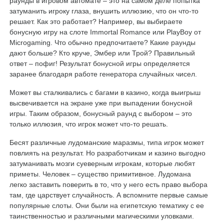
раунды в игровом автомате – это на самом деле попытка
затуманить игроку глаза, внушить иллюзию, что он что-то
решает. Как это работает? Например, вы выбираете
бонусную игру на слоте Immortal Romance или PlayBoy от
Microgaming. Что обычно предпочитаете? Какие раунды
дают больше? Кто круче, Эмбер или Трой? Правильный
ответ – пофиг! Результат бонусной игры определяется
заранее благодаря работе генератора случайных чисел.
Может вы сталкивались с багами в казино, когда выигрыш
высвечивается на экране уже при выпадении бонусной
игры. Таким образом, бонусный раунд с выбором – это
только иллюзия, что игрок может что-то решать.
Бесят различные лудоманские маразмы, типа игрок может
повлиять на результат. Но разработчикам и казино выгодно
затуманивать мозги суеверным игрокам, которые любят
приметы. Человек – существо примитивное. Лудомана
легко заставить поверить в то, что у него есть право выбора
там, где царствует случайность. А вспомните первые самые
популярные слоты. Они были на египетскую тематику с ее
таинственностью и различными магическими уловками.