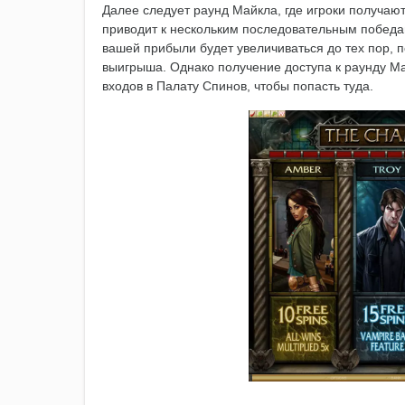
Далее следует раунд Майкла, где игроки получают
приводит к нескольким последовательным побед
вашей прибыли будет увеличиваться до тех пор, п
выигрыша. Однако получение доступа к раунду Ма
входов в Палату Спинов, чтобы попасть туда.