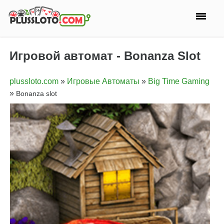
Игровой автомат - Bonanza Slot
plussloto.com
»
Игровые Автоматы
»
Big Time Gaming
»
bonanza slot