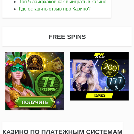
Топ 5 лайфхаков как выиграть в казино
Где оставить отзыв про Казино?
FREE SPINS
КАЗИНО ПО ПЛАТЕЖНЫМ СИСТЕМАМ