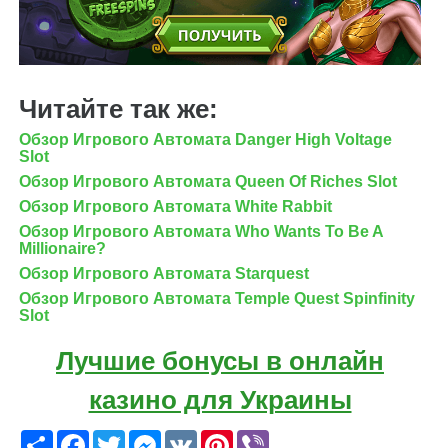
Читайте так же:
Обзор Игрового Автомата Danger High Voltage
Slot
Обзор Игрового Автомата Queen Of Riches Slot
Обзор Игрового Автомата White Rabbit
Обзор Игрового Автомата Who Wants To Be A
Millionaire?
Обзор Игрового Автомата Starquest
Обзор Игрового Автомата Temple Quest Spinfinity
Slot
Лучшие бонусы в онлайн
казино для Украины
Ресурс
Facebook
Twitter
Messenger
VK
Pinterest
Viber