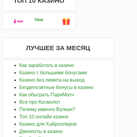
ТОП 10 КАЗИНО
Vbet
ЛУЧШЕЕ ЗА МЕСЯЦ
Как заработать в казино
Казино с большими бонусами
Казино без лимита на вывод
Бездепозитные бонусы в казино
Как обыграть ПариМатч
Все про Космолот
Почему именно Вулкан?
Топ 10 онлайн казино
Казино для Хайроллеров
Джекпоты в казино