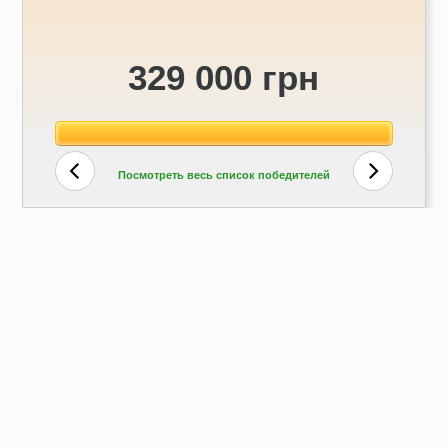
3 500 000 грн
Посмотреть весь список победителей
Лучший
Как выиграть?
материал
В Novomatic(Gaminator)
Производители
В Microgaming
Лудомания
В Yggdrasil
Большие бонусы
В NYX
Быстрые выплаты
Топ 10 производителей
Как заработать в казино