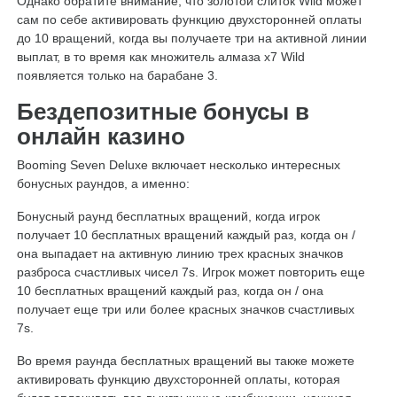
Однако обратите внимание, что золотой слиток Wild может
сам по себе активировать функцию двухсторонней оплаты
до 10 вращений, когда вы получаете три на активной линии
выплат, в то время как множитель алмаза x7 Wild
появляется только на барабане 3.
Бездепозитные бонусы в
онлайн казино
Booming Seven Deluxe включает несколько интересных
бонусных раундов, а именно:
Бонусный раунд бесплатных вращений, когда игрок
получает 10 бесплатных вращений каждый раз, когда он /
она выпадает на активную линию трех красных значков
разброса счастливых чисел 7s. Игрок может повторить еще
10 бесплатных вращений каждый раз, когда он / она
получает еще три или более красных значков счастливых
7s.
Во время раунда бесплатных вращений вы также можете
активировать функцию двухсторонней оплаты, которая