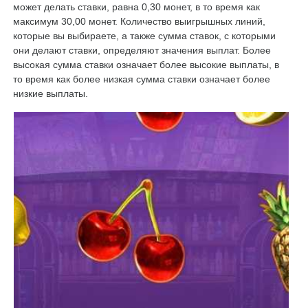
может делать ставки, равна 0,30 монет, в то время как
максимум 30,00 монет. Количество выигрышных линий,
которые вы выбираете, а также сумма ставок, с которыми
они делают ставки, определяют значения выплат. Более
высокая сумма ставки означает более высокие выплаты, в
то время как более низкая сумма ставки означает более
низкие выплаты.