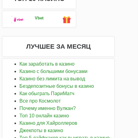
Vbet
ЛУЧШЕЕ ЗА МЕСЯЦ
Как заработать в казино
Казино с большими бонусами
Казино без лимита на вывод
Бездепозитные бонусы в казино
Как обыграть ПариМатч
Все про Космолот
Почему именно Вулкан?
Топ 10 онлайн казино
Казино для Хайроллеров
Джекпоты в казино
Топ 5 лайфхаков как выиграть в казино