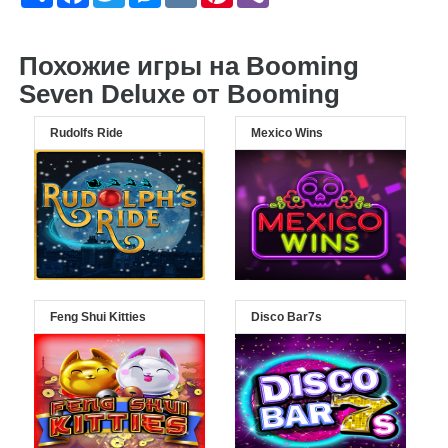
Похожие игры на Booming
Seven Deluxe от Booming
Rudolfs Ride
Mexico Wins
Feng Shui Kitties
Disco Bar7s