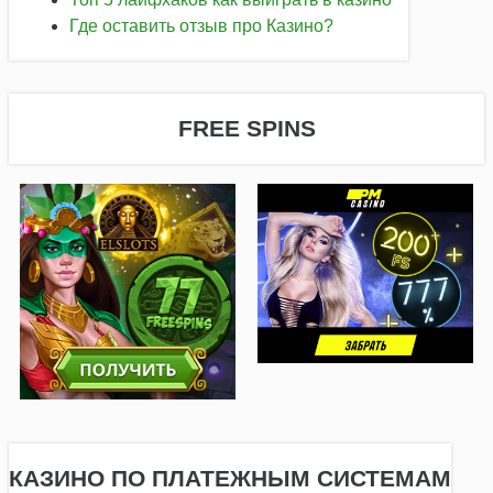
Где оставить отзыв про Казино?
FREE SPINS
КАЗИНО ПО ПЛАТЕЖНЫМ СИСТЕМАМ