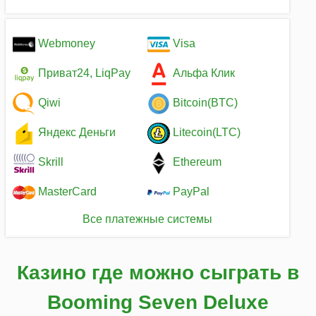
Webmoney
Visa
Приват24, LiqPay
Альфа Клик
Qiwi
Bitcoin(BTC)
Яндекс Деньги
Litecoin(LTC)
Skrill
Ethereum
MasterCard
PayPal
Все платежные системы
Казино где можно сыграть в
Booming Seven Deluxe