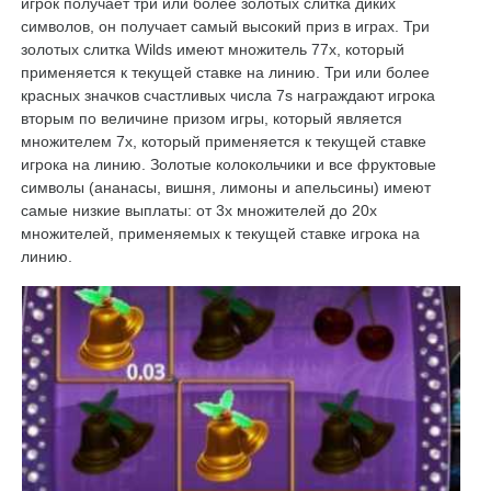
игрок получает три или более золотых слитка диких
символов, он получает самый высокий приз в играх. Три
золотых слитка Wilds имеют множитель 77x, который
применяется к текущей ставке на линию. Три или более
красных значков счастливых числа 7s награждают игрока
вторым по величине призом игры, который является
множителем 7x, который применяется к текущей ставке
игрока на линию. Золотые колокольчики и все фруктовые
символы (ананасы, вишня, лимоны и апельсины) имеют
самые низкие выплаты: от 3х множителей до 20х
множителей, применяемых к текущей ставке игрока на
линию.