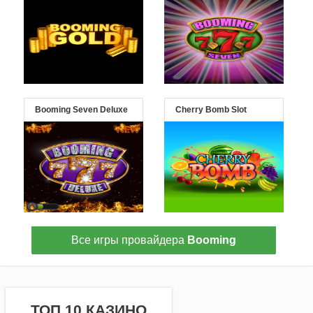
Booming Seven Deluxe
Cherry Bomb Slot
Все игры провайдера
Booming
ТОП 10 КАЗИНО