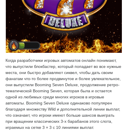
Когда разработчики игровых автоматов онлайн понимают,
что выпустили блокбастер, который попадает во все нужные
места, они быстро добавляют сиквел, чтобы дать своим
фанатам что-то более продвинутое и более увлекательное,
они выпустили Booming Seven Deluxe, продолжение ретро-
тематической Booming Seven, которая была и остается
одной из любимых среди многих игроков в игровые
автоматы. Booming Seven Deluxe одинаково популярен
благодаря множеству Wild и дополнительной линии выплат,
что означает, что игроки имеют больше шансов выиграть
при вращении классических 3-х барабанов этого слота,
играемых на сетке 3 × 3 с 10 линиями выплат.