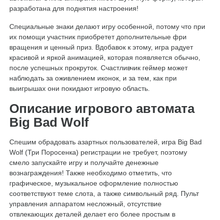
разработана для поднятия настроения!
Специальные знаки делают игру особенной, потому что при
их помощи участник приобретет дополнительные фри
вращения и ценный приз. Вдобавок к этому, игра радует
красивой и яркой анимацией, которая появляется обычно,
после успешных прокруток. Счастливчик геймер может
наблюдать за оживлением иконок, и за тем, как при
выигрышах они покидают игровую область.
Описание игрового автомата
Big Bad Wolf
Спешим обрадовать азартных пользователей,
игра
Big Bad
Wolf (Три Поросенка)
регистрации не требует, поэтому
смело запускайте игру и получайте денежные
вознаграждения! Также необходимо отметить, что
графическое, музыкальное оформление полностью
соответствуют теме слота, а также символьный ряд. Пульт
управления аппаратом несложный, отсутствие
отвлекающих деталей делает его более простым в