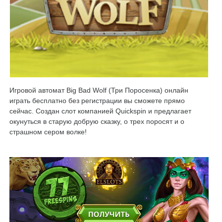
Игровой автомат
Big Bad Wolf (Три Поросенка)
онлайн
играть бесплатно без регистрации вы сможете прямо
сейчас
. Создан слот компанией Quickspin и предлагает
окунуться в старую добрую сказку, о трех поросят и о
страшном сером волке!