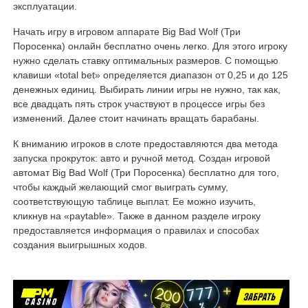
эксплуатации.
Начать игру в игровом аппарате
Big Bad Wolf (Три
Поросенка)
онлайн бесплатно очень легко. Для этого игроку
нужно сделать ставку оптимальных размеров. С помощью
клавиши «total bet» определяется диапазон от 0,25 и до 125
денежных единиц. Выбирать линии игры не нужно, так как,
все двадцать пять строк участвуют в процессе игры без
изменений. Далее стоит начинать вращать барабаны.
К вниманию игроков в слоте предоставляются два метода
запуска прокруток: авто и ручной метод. Создан игровой
автомат
Big Bad Wolf (Три Поросенка)
бесплатно для того,
чтобы каждый желающий смог выиграть сумму,
соответствующую таблице выплат. Ее можно изучить,
кликнув на «paytable». Также в данном разделе игроку
предоставляется информация о правилах и способах
создания выигрышных ходов.