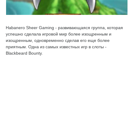
Habanero Sheer Gaming - развивающаяся группа, которая
успешно сделала игровой мир более изощренным и
изощренным, одновременно сделав его еще более
приятным. Одна из самых известных игр в слоты -
Blackbeard Bounty.