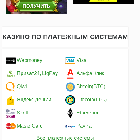
КАЗИНО ПО ПЛАТЕЖНЫМ СИСТЕМАМ
Webmoney
Visa
Приват24, LiqPay
Альфа Клик
Qiwi
Bitcoin(BTC)
Яндекс Деньги
Litecoin(LTC)
Skrill
Ethereum
MasterCard
PayPal
Все платежные системы