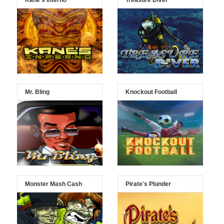
Mr. Bling
Knockout Football
Monster Mash Cash
Pirate's Plunder