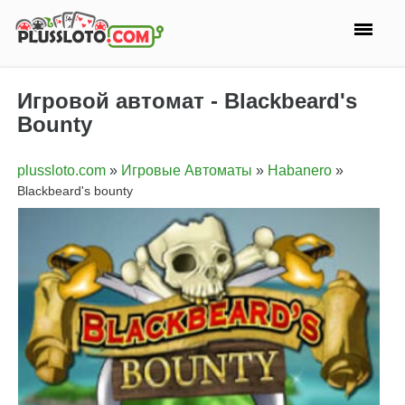
Игровой автомат - Blackbeard's
Bounty
plussloto.com
»
Игровые Автоматы
»
Habanero
»
blackbeard's bounty