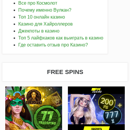
Все про Космолот
Почему именно Вулкан?
Топ 10 онлайн казино
Казино для Хайроллеров
Джекпоты в казино
Топ 5 лайфхаков как выиграть в казино
Где оставить отзыв про Казино?
FREE SPINS