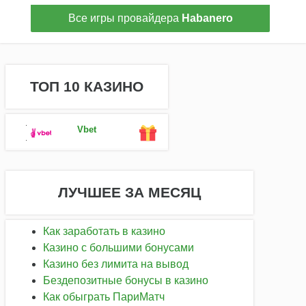
Все игры провайдера
Habanero
ТОП 10 КАЗИНО
Vbet
ЛУЧШЕЕ ЗА МЕСЯЦ
Как заработать в казино
Казино с большими бонусами
Казино без лимита на вывод
Бездепозитные бонусы в казино
Как обыграть ПариМатч