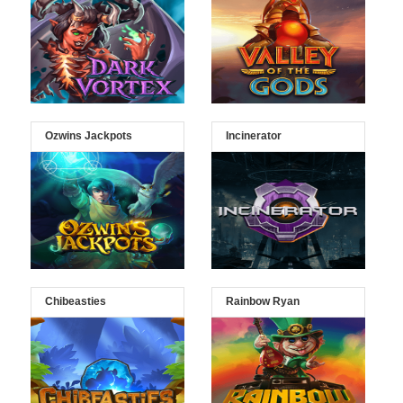
Ozwins Jackpots
Incinerator
Chibeasties
Rainbow Ryan