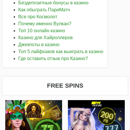
Бездепозитные бонусы в казино
Как обыграть ПариМатч
Все про Космолот
Почему именно Вулкан?
Топ 10 онлайн казино
Казино для Хайроллеров
Джекпоты в казино
Топ 5 лайфхаков как выиграть в казино
Где оставить отзыв про Казино?
FREE SPINS