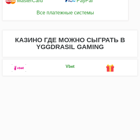
MasterCard
PayPal
Все платежные системы
КАЗИНО ГДЕ МОЖНО СЫГРАТЬ В
YGGDRASIL GAMING
Vbet