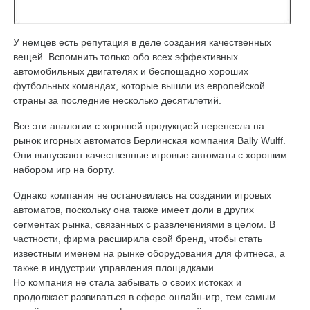
У немцев есть репутация в деле создания качественных
вещей. Вспомнить только обо всех эффективных
автомобильных двигателях и беспощадно хороших
футбольных командах, которые вышли из европейской
страны за последние несколько десятилетий.
Все эти аналогии с хорошей продукцией перенесла на
рынок игорных автоматов Берлинская компания Bally Wulff.
Они выпускают качественные игровые автоматы с хорошим
набором игр на борту.
Однако компания не остановилась на создании игровых
автоматов, поскольку она также имеет доли в других
сегментах рынка, связанных с развлечениями в целом. В
частности, фирма расширила свой бренд, чтобы стать
известным именем на рынке оборудования для фитнеса, а
также в индустрии управления площадками.
Но компания не стала забывать о своих истоках и
продолжает развиваться в сфере онлайн-игр, тем самым