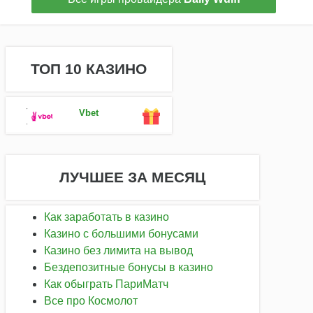
ТОП 10 КАЗИНО
Vbet
ЛУЧШЕЕ ЗА МЕСЯЦ
Как заработать в казино
Казино с большими бонусами
Казино без лимита на вывод
Бездепозитные бонусы в казино
Как обыграть ПариМатч
Все про Космолот