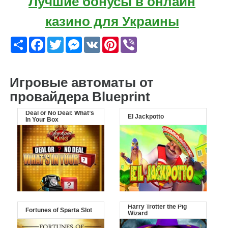
Лучшие бонусы в онлайн
казино для Украины
Ресурс
Facebook
Twitter
Messenger
VK
Pinterest
Viber
Игровые автоматы от
провайдера Blueprint
Deal or No Deal: What’s
El Jackpotto
In Your Box
Harry Trotter the Pig
Fortunes of Sparta Slot
Wizard