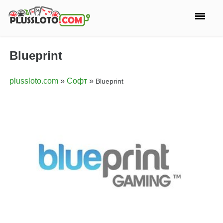
Blueprint
plussloto.com
»
Софт
»
blueprint