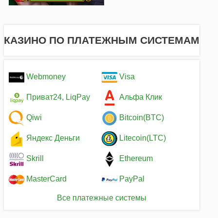
КАЗИНО ПО ПЛАТЕЖНЫМ СИСТЕМАМ
Webmoney
Visa
Приват24, LiqPay
Альфа Клик
Qiwi
Bitcoin(BTC)
Яндекс Деньги
Litecoin(LTC)
Skrill
Ethereum
MasterCard
PayPal
Все платежные системы