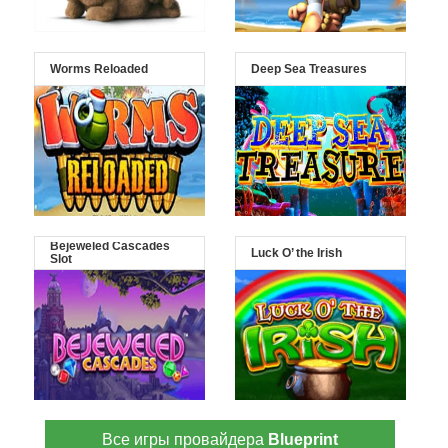
Worms Reloaded
Deep Sea Treasures
Bejeweled Cascades
Luck O’ the Irish
Slot
Все игры провайдера
Blueprint