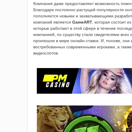
Компания даже предоставляет возможность помоч
Благодаря постоянно растущей популярности онл
пополняется новыми и захватывающими разработ
компаний является
GameART
, которая состоит 
которые работают в этой сфере в течение последн
компанией, по существу стали свидетелями всех 
произошли в мире онлайн-ставок. И, похоже, они 
востребованных современными игроками, а такж
видеослотов.