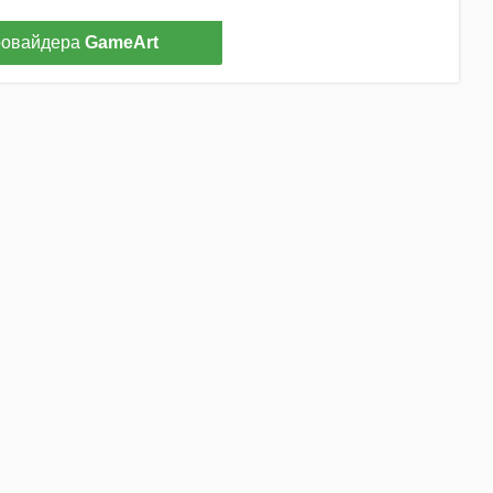
ровайдера
GameArt