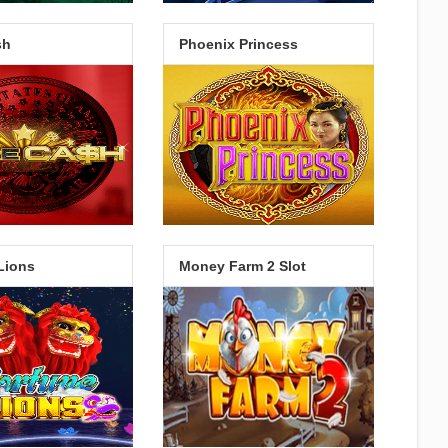
sh
Phoenix Princess
Lions
Money Farm 2 Slot