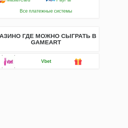
Все платежные системы
АЗИНО ГДЕ МОЖНО СЫГРАТЬ В
GAMEART
Vbet