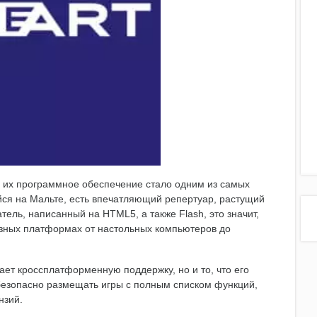
у их программное обеспечение стало одним из самых
ся на Мальте, есть впечатляющий репертуар, растущий
ель, написанный на HTML5, а также Flash, это значит,
азных платформах от настольных компьютеров до
ает кроссплатформенную поддержку, но и то, что его
безопасно размещать игры с полным списком функций,
нзий.