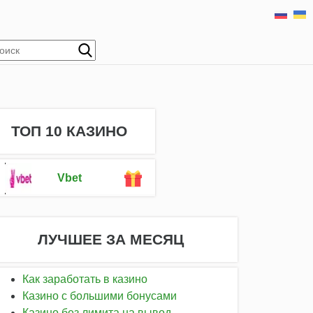
ТОП 10 КАЗИНО
Vbet
ЛУЧШЕЕ ЗА МЕСЯЦ
Как заработать в казино
Казино с большими бонусами
Казино без лимита на вывод