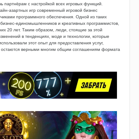
ь партнёрам с настройкой всех игровых функций.
айн-азартных игр современный игровой бизнес
чиками программного обеспечения. Одной из таких
из бизнес-единомышленников и креативных программистов,
их 20 лет. Таким образом, люди, стоящие за этой
изменений в тенденциях, моде и технологии, которые
использовали этот опыт для предоставления услуг,
е остаются верными многим общим соглашениям формата