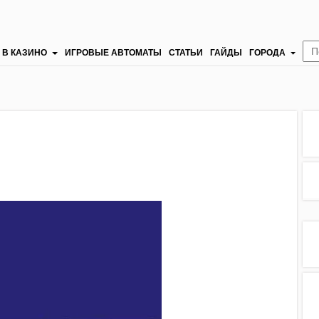
 В КАЗИНО
ИГРОВЫЕ АВТОМАТЫ
СТАТЬИ
ГАЙДЫ
ГОРОДА