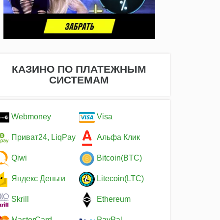
КАЗИНО ПО ПЛАТЕЖНЫМ
СИСТЕМАМ
Webmoney
Visa
Приват24, LiqPay
Альфа Клик
Qiwi
Bitcoin(BTC)
Яндекс Деньги
Litecoin(LTC)
Skrill
Ethereum
MasterCard
PayPal