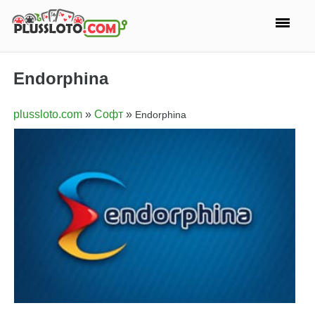
Endorphina
plussloto.com
»
Софт
»
endorphina