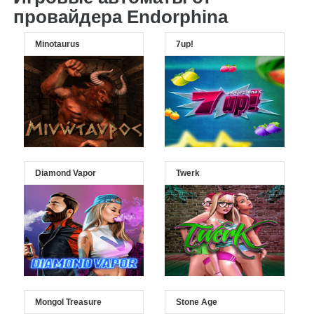
провайдера Endorphina
Minotaurus
7up!
Diamond Vapor
Twerk
Mongol Treasure
Stone Age