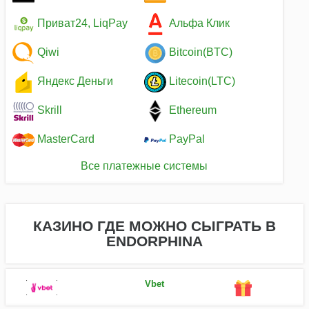
Приват24, LiqPay
Альфа Клик
Qiwi
Bitcoin(BTC)
Яндекс Деньги
Litecoin(LTC)
Skrill
Ethereum
MasterCard
PayPal
Все платежные системы
КАЗИНО ГДЕ МОЖНО СЫГРАТЬ В
ENDORPHINA
Vbet