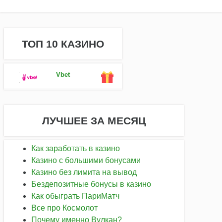
ТОП 10 КАЗИНО
Vbet
ЛУЧШЕЕ ЗА МЕСЯЦ
Как заработать в казино
Казино с большими бонусами
Казино без лимита на вывод
Бездепозитные бонусы в казино
Как обыграть ПариМатч
Все про Космолот
Почему именно Вулкан?