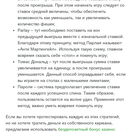
после проигрыша. При этом начинать игру следует со
ставок средней величины, чтобы обеспечить
возможность как уменьшать, так и увеличивать
количество фишек;
Parlay – тут необходимо поставить на кон
предыдущий выигрыш вместе с изначальной ставкой.
Благодаря этому принципу, метод Парлая называют
«Анти Мартингейл». Используя такую схему, главное
вовремя сказать себе «стоп» и покинуть игру;
Томас Дональд – тут после выигрыша сумма ставки
увеличивается на единицу, а после проигрыша
уменьшается. Данный способ оправдывает себя, если
вы играете на столах с маленькими лимитами;
Пароли – система предполагает увеличение ставки
после каждого успешного спина. Таким образом,
пользователь остается на волне удач. Применяя этот
метод, важно уметь вовремя покинуть игру.
Если вы хотите протестировать каждую из этих стратегий,
но не хотите тратить деньги из собственного кармана,
предлагаем использовать
бездепозитный бонус казино.