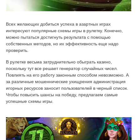
Всех желающих добиться успеха в азартных играх
интересуют популярные схемы игры в рулетку. Конечно,
можно пытаться достигнуть результата с помощью
собственных методов, но их эффективность еще надо
проверить.
В рулетке весьма затруднительно обыграть казино,
поскольку тут все решает генератор случайных чисел.
Повлиять на его работу законным способом невозможно. А
за различные мошеннические ухищрения администрация
игорных ресурсов заносит пользователей в черный список.
Чтобы повысить шансы на победу, предлагаем самые
успешные схемы игры.