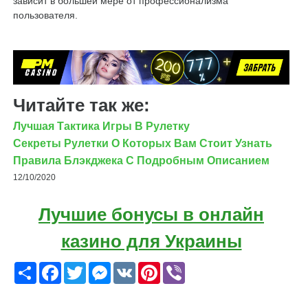
зависит в большей мере от профессионализма
пользователя.
Читайте так же:
Лучшая Тактика Игры В Рулетку
Секреты Рулетки О Которых Вам Стоит Узнать
Правила Блэкджека С Подробным Описанием
12/10/2020
Лучшие бонусы в онлайн
казино для Украины
Ресурс
Facebook
Twitter
Messenger
VK
Pinterest
Viber