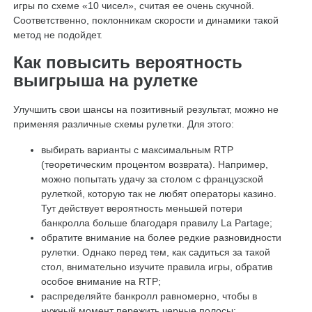
игры по схеме «10 чисел», считая ее очень скучной.
Соответственно, поклонникам скорости и динамики такой
метод не подойдет.
Как повысить вероятность
выигрыша на рулетке
Улучшить свои шансы на позитивный результат, можно не
применяя различные схемы рулетки. Для этого:
выбирать варианты с максимальным RTP
(теоретическим процентом возврата). Например,
можно попытать удачу за столом с французской
рулеткой, которую так не любят операторы казино.
Тут действует вероятность меньшей потери
банкролла больше благодаря правилу La Partage;
обратите внимание на более редкие разновидности
рулетки. Однако перед тем, как садиться за такой
стол, внимательно изучите правила игры, обратив
особое внимание на RTP;
распределяйте банкролл равномерно, чтобы в
нужный момент пережить черные полосы;