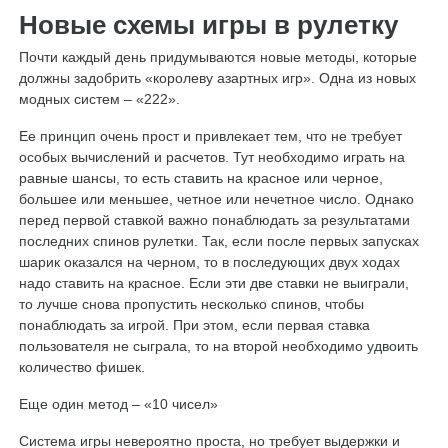
Новые схемы игры в рулетку
Почти каждый день придумываются новые методы, которые
должны задобрить «королеву азартных игр». Одна из новых
модных систем – «222».
Ее принцип очень прост и привлекает тем, что не требует
особых вычислений и расчетов. Тут необходимо играть на
равные шансы, то есть ставить на красное или черное,
большее или меньшее, четное или нечетное число. Однако
перед первой ставкой важно понаблюдать за результатами
последних спинов рулетки. Так, если после первых запусках
шарик оказался на черном, то в последующих двух ходах
надо ставить на красное. Если эти две ставки не выиграли,
то лучше снова пропустить несколько спинов, чтобы
понаблюдать за игрой. При этом, если первая ставка
пользователя не сыграла, то на второй необходимо удвоить
количество фишек.
Еще один метод – «10 чисел»
Система игры невероятно проста, но требует выдержки и