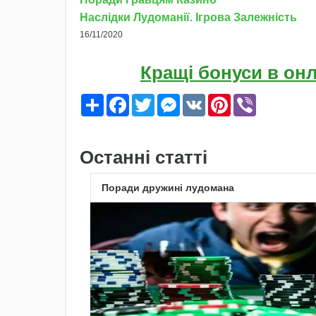
Наслідки Лудоманії. Ігрова Залежність
16/11/2020
Кращі бонуси в онл
Ресурс
Facebook
Twitter
Messenger
VK
Pinterest
Viber
Останні статті
Поради дружині лудомана