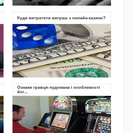
Куди витратити виграш з онлайн-казино?
Ознаки гравця-лудомана і особливості
йог...