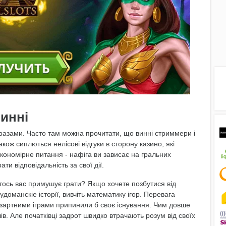
винні
бразами. Часто там можна прочитати, що винні стриммери і
кож сиплються нелісові відгуки в сторону казино, які
акономірне питання - нафіга ви зависає на гральних
ти відповідальність за свої дії.
Хтось вас примушує грати? Якщо хочете позбутися від
доманскіе історії, вивчіть математику ігор. Перевага
 азартними іграми припинили б своє існування. Чим довше
ів. Але початківці задрот швидко втрачають розум від своїх