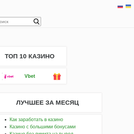
ТОП 10 КАЗИНО
Vbet
ЛУЧШЕЕ ЗА МЕСЯЦ
Как заработать в казино
Казино с большими бонусами
Казино без лимита на вывод