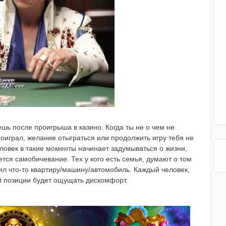
ешь после проигрыша в казино. Когда ты не о чем не
оиграл, желание отыграться или продолжить игру тебя не
еловек в такие моменты начинает задумываться о жизни,
ется самобичевание. Тех у кого есть семья, думают о том
ил что-то квартиру/машину/автомобиль. Каждый человек,
й позиции будет ощущать дискомфорт.