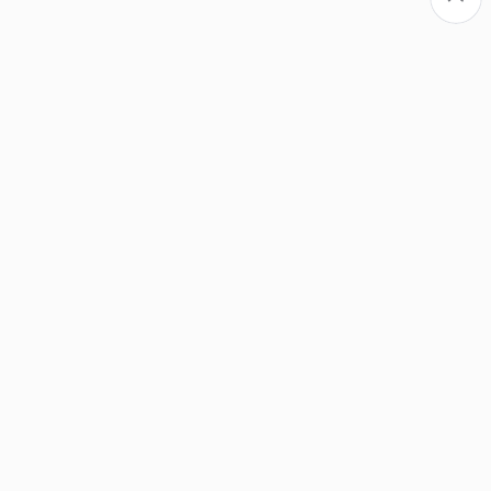
Про ПлюсЛото
Политика Конфиденциальности