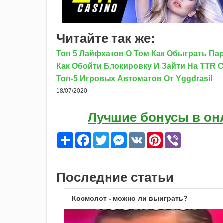
Читайте так же:
Топ 5 Лайфхаков О Том Как Обыграть Па
Как Обойти Блокировку И Зайти На TTR C
Топ-5 Игровых Автоматов От Yggdrasil
18/07/2020
Лучшие бонусы в он
Ресурс
Facebook
Twitter
Messenger
VK
Pinterest
Viber
Последние статьи
Космолот - можно ли выиграть?