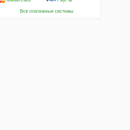
Все платежные системы