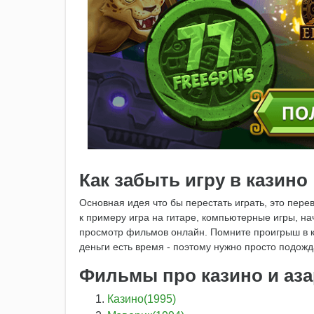
Как забыть игру в казино
Основная идея что бы перестать играть, это пере
к примеру игра на гитаре, компьютерные игры, нач
просмотр фильмов онлайн. Помните проигрыш в к
деньги есть время - поэтому нужно просто подожд
Фильмы про казино и аза
Казино(1995)