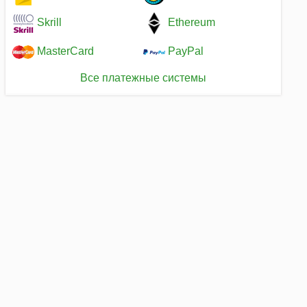
Skrill
Ethereum
MasterCard
PayPal
Все платежные системы