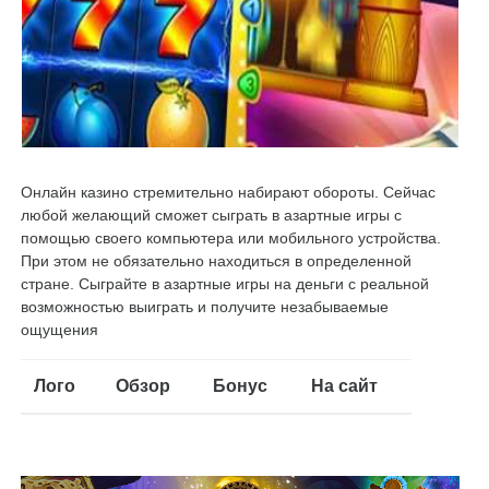
Онлайн казино стремительно набирают обороты. Сейчас
любой желающий сможет сыграть в азартные игры с
помощью своего компьютера или мобильного устройства.
При этом не обязательно находиться в определенной
стране. Сыграйте в азартные игры на деньги с реальной
возможностью выиграть и получите незабываемые
ощущения
Лого
Обзор
Бонус
На сайт