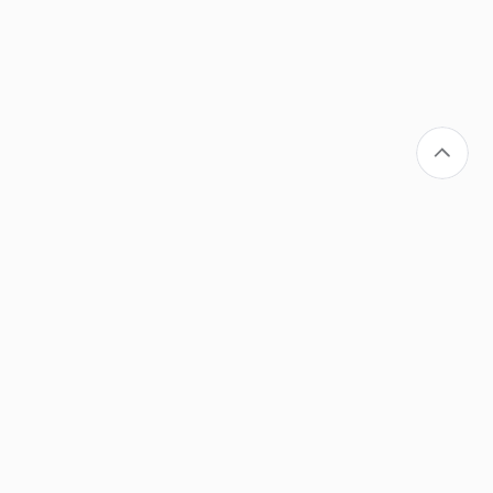
Лучший
Как выиграть?
материал
В Novomatic(Gaminator)
Производители
В Microgaming