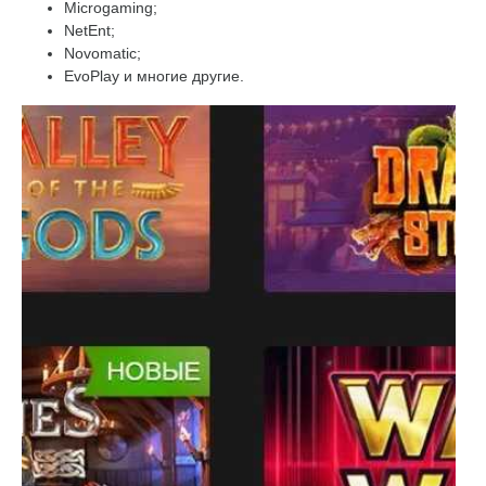
Microgaming;
NetEnt;
Novomatic;
EvoPlay и многие другие.