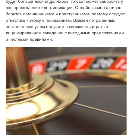
будет больше тысячи долларов, то сайт может запросить у
вас прохождение идентификации. Онлайн казино активно
борется с мошенниками и преступниками, поэтому следует
отнестись к этому с пониманием. Взамен потраченных
несколько минут вы получите возможность играть в
лицензированном заведении с выгодными предложениями
и честными правилами.