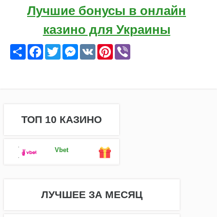
Лучшие бонусы в онлайн
казино для Украины
Ресурс
Facebook
Twitter
Messenger
VK
Pinterest
Viber
ТОП 10 КАЗИНО
Vbet
ЛУЧШЕЕ ЗА МЕСЯЦ