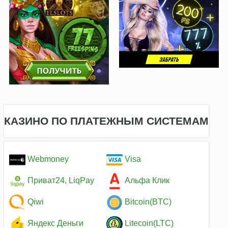
КАЗИНО ПО ПЛАТЕЖНЫМ СИСТЕМАМ
Webmoney
Visa
Приват24, LiqPay
Альфа Клик
Qiwi
Bitcoin(BTC)
Яндекс Деньги
Litecoin(LTC)