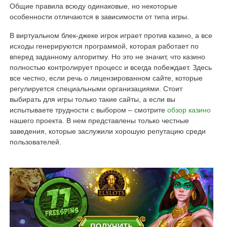
Общие правила всюду одинаковые, но некоторые
особенности отличаются в зависимости от типа игры.
В виртуальном блек-джеке игрок играет против казино, а все
исходы генерируются программой, которая работает по
вперед заданному алгоритму. Но это не значит, что казино
полностью контролирует процесс и всегда побеждает. Здесь
все честно, если речь о лицензированном сайте, которые
регулируется специальными организациями. Стоит
выбирать для игры только такие сайты, а если вы
испытываете трудности с выбором – смотрите
обзор казино
нашего проекта. В нем представлены только честные
заведения, которые заслужили хорошую репутацию среди
пользователей.