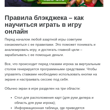
Правила блэкджека – как
научиться играть в игру
онлайн
Перед началом любой азартной игры советуем
ознакомиться с ее правилами. Это поможет понимать и
анализировать игру, и достигать главной цели –
зарабатывать с ее помощью деньги.
Все, что происходит перед глазами игрока за виртуальным
столом генерируется программными средствами. Чтобы
управлять ставками необходимо использовать кнопки на
экране и настраивать сессию под себя.
Обычно экран в игре разделен на три области:
Стол для расположения карт (для руки дилера и
область для руки игрока);
Информационная таблица, где приводятся