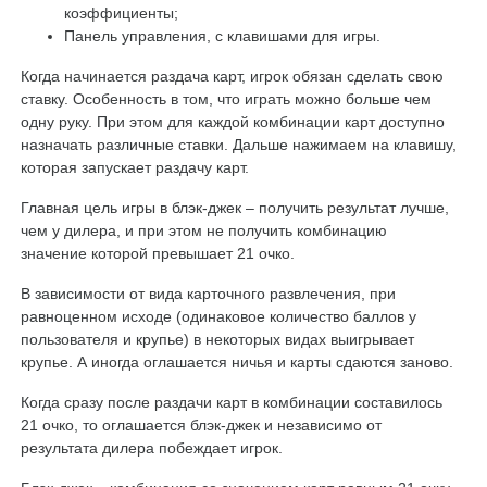
коэффициенты;
Панель управления, с клавишами для игры.
Когда начинается раздача карт, игрок обязан сделать свою
ставку. Особенность в том, что играть можно больше чем
одну руку. При этом для каждой комбинации карт доступно
назначать различные ставки. Дальше нажимаем на клавишу,
которая запускает раздачу карт.
Главная цель игры в блэк-джек – получить результат лучше,
чем у дилера, и при этом не получить комбинацию
значение которой превышает 21 очко.
В зависимости от вида карточного развлечения, при
равноценном исходе (одинаковое количество баллов у
пользователя и крупье) в некоторых видах выигрывает
крупье. А иногда оглашается ничья и карты сдаются заново.
Когда сразу после раздачи карт в комбинации составилось
21 очко, то оглашается блэк-джек и независимо от
результата дилера побеждает игрок.