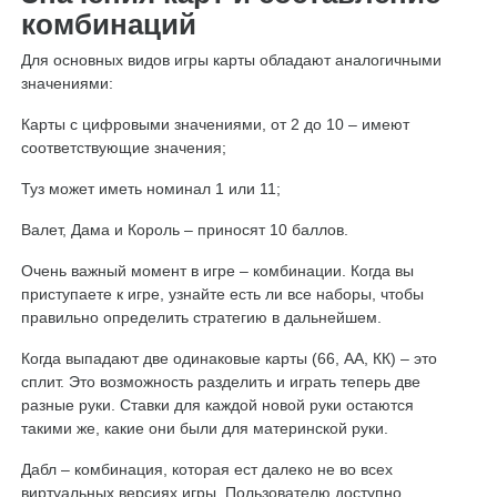
комбинаций
Для основных видов игры карты обладают аналогичными
значениями:
Карты с цифровыми значениями, от 2 до 10 – имеют
соответствующие значения;
Туз может иметь номинал 1 или 11;
Валет, Дама и Король – приносят 10 баллов.
Очень важный момент в игре – комбинации. Когда вы
приступаете к игре, узнайте есть ли все наборы, чтобы
правильно определить стратегию в дальнейшем.
Когда выпадают две одинаковые карты (66, АА, КК) – это
сплит. Это возможность разделить и играть теперь две
разные руки. Ставки для каждой новой руки остаются
такими же, какие они были для материнской руки.
Дабл – комбинация, которая ест далеко не во всех
виртуальных версиях игры. Пользователю доступно