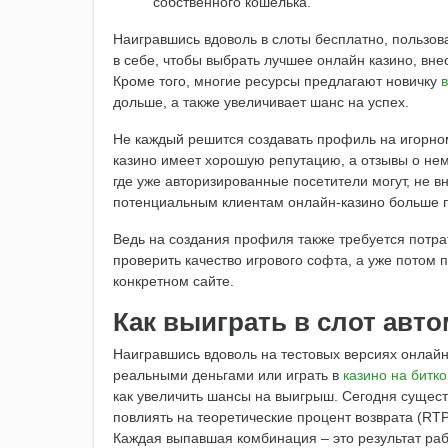
собственного кошелька.
Наигравшись вдоволь в слоты бесплатно, пользо
в себе, чтобы выбрать лучшее онлайн казино, внес
Кроме того, многие ресурсы предлагают новичку
дольше, а также увеличивает шанс на успех.
Не каждый решится создавать профиль на игорном
казино имеет хорошую репутацию, а отзывы о нем
где уже авторизированные посетители могут, не в
потенциальным клиентам онлайн-казино больше по
Ведь на создания профиля также требуется потра
проверить качество игрового софта, а уже потом
конкретном сайте.
Как выиграть в слот авт
Наигравшись вдоволь на тестовых версиях онлайн
реальными деньгами или играть в
казино на битк
как увеличить шансы на выигрыш. Сегодня сущест
повлиять на теоретические процент возврата (RTP
Каждая выпавшая комбинация – это результат раб