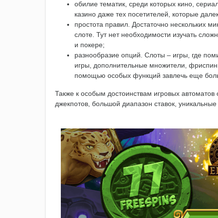
обилие тематик, среди которых кино, сериа
казино даже тех посетителей, которые далек
простота правил. Достаточно нескольких ми
слоте. Тут нет необходимости изучать сложн
и покере;
разнообразие опций. Слоты – игры, где по
игры, дополнительные множители, фриспин
помощью особых функций завлечь еще боль
Также к особым достоинствам игровых автоматов 
джекпотов, большой диапазон ставок, уникальные