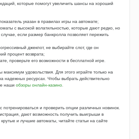
ендаций, которые помогут увеличить шансы на хороший
показатель указан в правилах игры на автомате;
томаты с высокой волатильностью, которые дают редко, но
м случае, если размер банкролла позволяет пережить
огрессивный джекпот, не выбирайте слот, где он
кий процент возврата;
ате, проверьте его возможности в бесплатной игре.
ры максимум удовольствия. Для этого играйте только на
на надежных ресурсах. Чтобы выбрать действительно
те наши
обзоры онлайн-казино
.
с потренироваться и проверить опции различных новинок.
гистрация, дают возможность получить выигрыши в
крутые и лучшие автоматы, читайте статьи на сайте