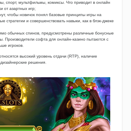
лы, спорт, мультфильмы, комиксы. Что приводит в онлайн
и от азартных игр;
нут, чтобы новичок понял базовые принципы игры на
ые стратегии и совершенствовать навыки, как в блэк-джеке
мимо обычных спинов, предусмотрены различные бонусные
ы. Производители софта для онлайн-казино пытаются с
ше игроков.
относятся высокий уровень отдачи (RTP), наличие
 дизайнерские решения.