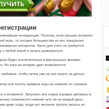
регистрации
ромнейшая конкуренция. Поэтому, если раньше интернет-
ой игры, то сегодня большинство из них предлагает
моверсии аппаратов. Часто для этого не требуется
у с любой игрой и начать развлекаться.
игрыш будет исключительно в виртуальных фишках,
и. Но игра на интерес дает возможности:
любимые, чтобы затем уже на них играть на деньги;
егии или понять правила игры на новинке со слишком
ся в интернете. Запускать все новые игровые автоматы в
кольку появляются новинки чуть ли не каждый день;
и даже тогда, когда нет желания тратить запасы из