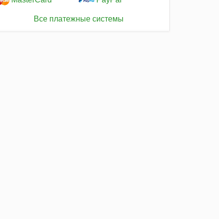
Все платежные системы