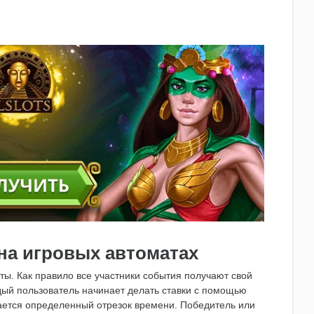
на игровых автоматах
ы. Как правило все участники события получают свой
ждый пользователь начинает делать ставки с помощью
ается определенный отрезок времени. Победитель или