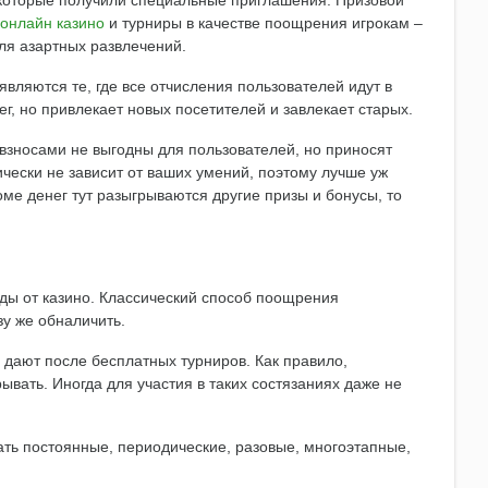
онлайн казино
и турниры в качестве поощрения игрокам –
для азартных развлечений.
являются те, где все отчисления пользователей идут в
г, но привлекает новых посетителей и завлекает старых.
взносами не выгодны для пользователей, но приносят
ически не зависит от ваших умений, поэтому лучше уж
оме денег тут разыгрываются другие призы и бонусы, то
ды от казино. Классический способ поощрения
зу же обналичить.
 дают после бесплатных турниров. Как правило,
вать. Иногда для участия в таких состязаниях даже не
ть постоянные, периодические, разовые, многоэтапные,