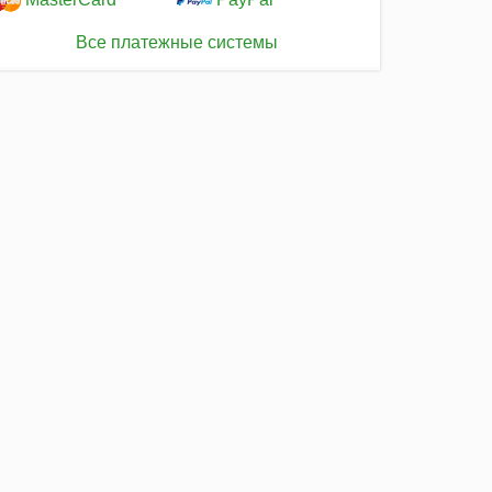
Все платежные системы