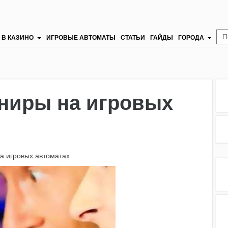
 В КАЗИНО
ИГРОВЫЕ АВТОМАТЫ
СТАТЬИ
ГАЙДЫ
ГОРОДА
на игровых автоматах