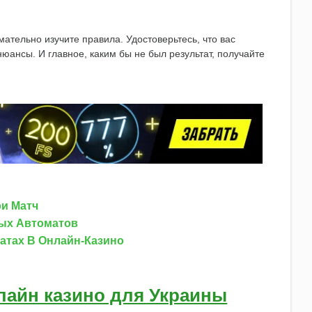
ательно изучите правила. Удостоверьтесь, что вас
нюансы. И главное, каким бы не был результат, получайте
ри Матч
ых Автоматов
атах В Онлайн-Казино
лайн казино для Украины