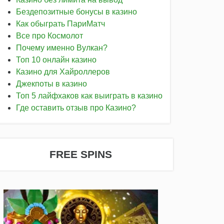
Бездепозитные бонусы в казино
Как обыграть ПариМатч
Все про Космолот
Почему именно Вулкан?
Топ 10 онлайн казино
Казино для Хайроллеров
Джекпоты в казино
Топ 5 лайфхаков как выиграть в казино
Где оставить отзыв про Казино?
FREE SPINS