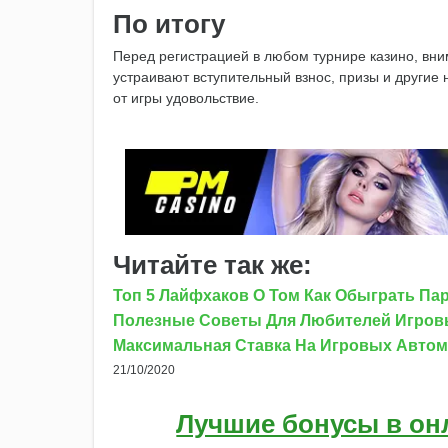
По итогу
Перед регистрацией в любом турнире казино, вним
устраивают вступительный взнос, призы и другие 
от игры удовольствие.
Читайте так же:
Топ 5 Лайфхаков О Том Как Обыграть Па
Полезные Советы Для Любителей Игров
Максимальная Ставка На Игровых Автом
21/10/2020
Лучшие бонусы в он