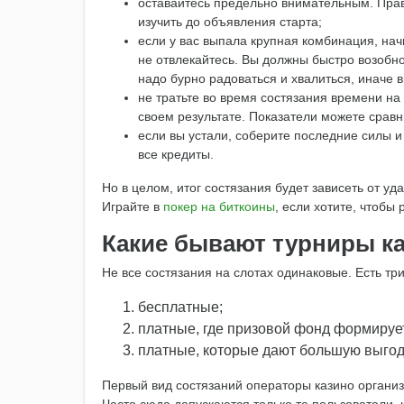
оставайтесь предельно внимательным. Прав
изучить до объявления старта;
если у вас выпала крупная комбинация, на
не отвлекайтесь. Вы должны быстро возобнов
надо бурно радоваться и хвалиться, иначе в
не тратьте во время состязания времени на 
своем результате. Показатели можете срав
если вы устали, соберите последние силы и
все кредиты.
Но в целом, итог состязания будет зависеть от у
Играйте в
покер на биткоины
, если хотите, чтобы
Какие бывают турниры к
Не все состязания на слотах одинаковые. Есть тр
бесплатные;
платные, где призовой фонд формирует
платные, которые дают большую выгоду
Первый вид состязаний операторы казино организ
Часто сюда допускаются только те пользователи,