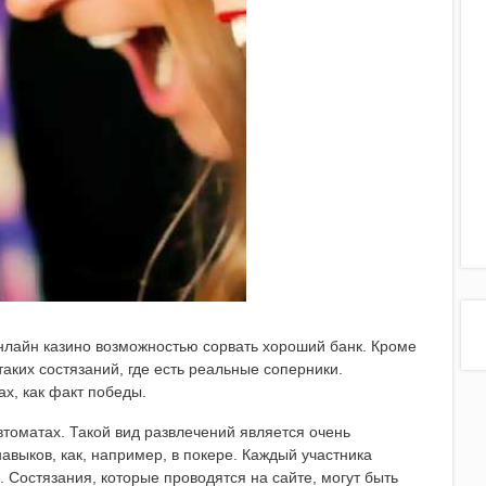
нлайн казино возможностью сорвать хороший банк. Кроме
аких состязаний, где есть реальные соперники.
х, как факт победы.
втоматах. Такой вид развлечений является очень
авыков, как, например, в покере. Каждый участника
 Состязания, которые проводятся на сайте, могут быть