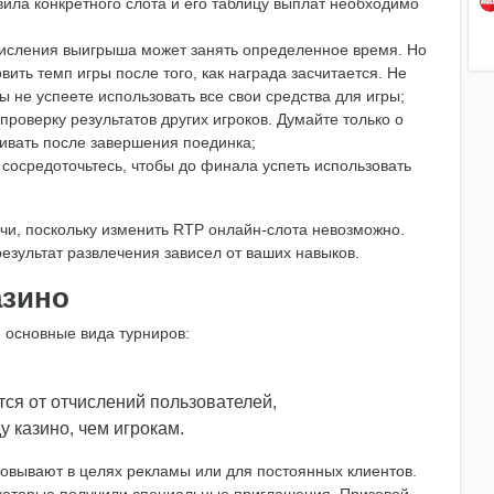
ила конкретного слота и его таблицу выплат необходимо
числения выигрыша может занять определенное время. Но
ить темп игры после того, как награда засчитается. Не
ы не успеете использовать все свои средства для игры;
проверку результатов других игроков. Думайте только о
нивать после завершения поединка;
 сосредоточьтесь, чтобы до финала успеть использовать
дачи, поскольку изменить RTP онлайн-слота невозможно.
 результат развлечения зависел от ваших навыков.
азино
и основные вида турниров:
ся от отчислений пользователей,
 казино, чем игрокам.
овывают в целях рекламы или для постоянных клиентов.
 которые получили специальные приглашения. Призовой