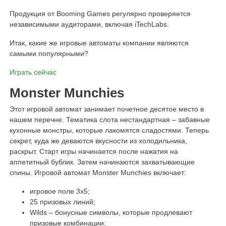
Продукция от Booming Games регулярно проверяется
независимыми аудиторами, включая iTechLabs.
Итак, какие же игровые автоматы компании являются
самыми популярными?
Играть сейчас
Monster Munchies
Этот игровой автомат занимает почетное десятое место в
нашем перечне. Тематика слота нестандартная – забавные
кухонные монстры, которые лакомятся сладостями. Теперь
секрет, куда же деваются вкусности из холодильника,
раскрыт. Старт игры начинается после нажатия на
аппетитный бублик. Затем начинаются захватывающие
спины. Игровой автомат Monster Munchies включает:
игровое поле 3x5;
25 призовых линий;
Wilds – бонусные символы, которые продлевают
призовые комбинации;