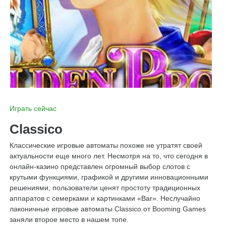
Играть сейчас
Classico
Классические игровые автоматы похоже не утратят своей
актуальности еще много лет. Несмотря на то, что сегодня в
онлайн-казино представлен огромный выбор слотов с
крутыми функциями, графикой и другими инновационными
решениями, пользователи ценят простоту традиционных
аппаратов с семерками и картинками «Bar». Неслучайно
лаконичные игровые автоматы Classico от Booming Games
заняли второе место в нашем топе.