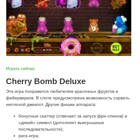
Играть сейчас
Cherry Bomb Deluxe
Эта игра понравится любителям красочных фруктов и
фейерверков. В слоте предусмотрена возможность сорвать
неплохой джекпот. Другие фишки аппарата:
бонусные скаттер (отвечает за запуск фри-спинов) и
«дикий» символ (дополняет выигрышные
последовательности);
риск-игра;