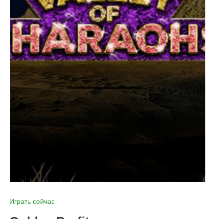
Играть сейчас