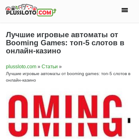
Лучшие игровые автоматы от
Booming Games: топ-5 слотов в
онлайн-казино
plussloto.com
»
Статьи
»
лучшие игровые автоматы от booming games: топ-5 слотов в
онлайн-казино