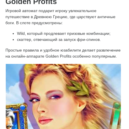
Golden Profits
Игровой автомат подарит игроку увлекательное
путешествие в Древнюю Грецию, где царствуют античные
боги. В слоте предусмотрены:
Wild, который продлевает призовые комбинации;
скаттер, отвечающий за запуск фри-спинов.
Простые правила и удобное юзабилити делает развлечение
на онлайн-аппарате Golden Profits особенно популярным.