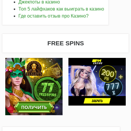
Джекпоты в казино
Топ 5 лайфхаков как выиграть в казино
Где оставить отзыв про Казино?
FREE SPINS