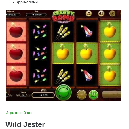
фри-спины.
Играть сейчас
Wild Jester