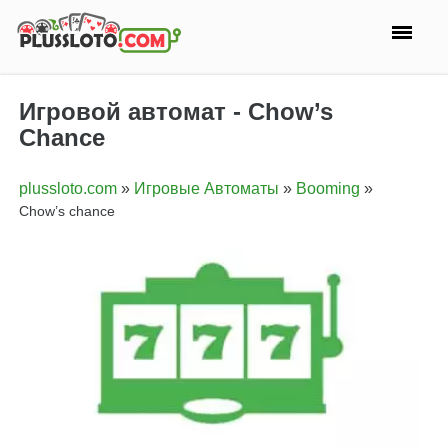
Игровой автомат - Chow’s
Chance
plussloto.com
»
Игровые Автоматы
»
Booming
»
chow’s chance