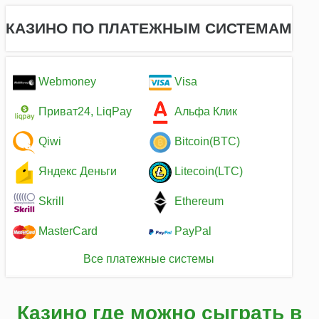
КАЗИНО ПО ПЛАТЕЖНЫМ СИСТЕМАМ
Webmoney
Visa
Приват24, LiqPay
Альфа Клик
Qiwi
Bitcoin(BTC)
Яндекс Деньги
Litecoin(LTC)
Skrill
Ethereum
MasterCard
PayPal
Все платежные системы
Казино где можно сыграть в