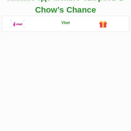
Chow’s Chance
Vbet