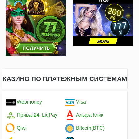
КАЗИНО ПО ПЛАТЕЖНЫМ СИСТЕМАМ
Webmoney
Visa
Приват24, LiqPay
Альфа Клик
Qiwi
Bitcoin(BTC)