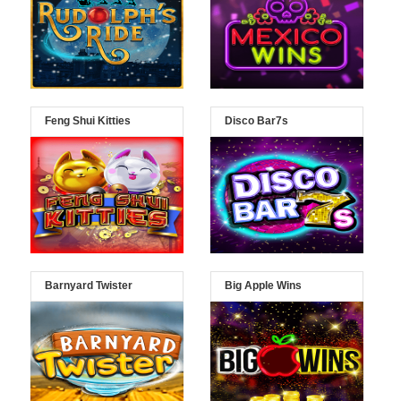
Feng Shui Kitties
Disco Bar7s
Barnyard Twister
Big Apple Wins