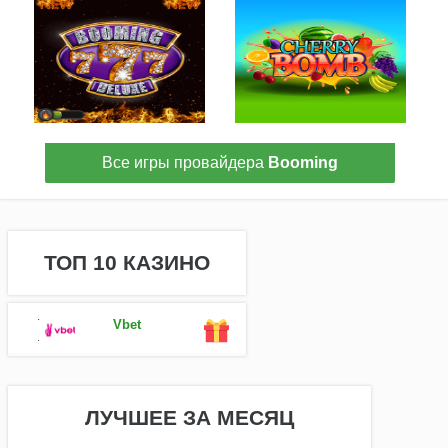
Все игры провайдера
Booming
ТОП 10 КАЗИНО
Vbet
ЛУЧШЕЕ ЗА МЕСЯЦ