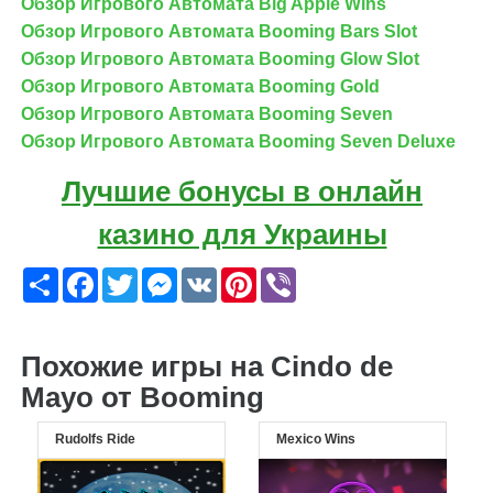
Обзор Игрового Автомата Big Apple Wins
Обзор Игрового Автомата Booming Bars Slot
Обзор Игрового Автомата Booming Glow Slot
Обзор Игрового Автомата Booming Gold
Обзор Игрового Автомата Booming Seven
Обзор Игрового Автомата Booming Seven Deluxe
Лучшие бонусы в онлайн
казино для Украины
Ресурс
Facebook
Twitter
Messenger
VK
Pinterest
Viber
Похожие игры на Cindo de
Mayo от Booming
Rudolfs Ride
Mexico Wins