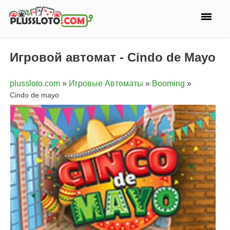
Игровой автомат - Cindo de Mayo
plussloto.com
»
Игровые Автоматы
»
Booming
»
cindo de mayo