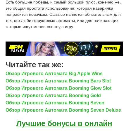
Есть большие победы, и самый большой плюс, конечно же,
это общая простота использования, которая наверняка
понравится новичкам. Classico является обязательным для
тех, кто любит фруктовые автоматы, или для начинающих,
которые ищут менее сложную игру.
Читайте так же:
Обзор Игрового Автомата Big Apple Wins
Обзор Игрового Автомата Booming Bars Slot
Обзор Игрового Автомата Booming Glow Slot
Обзор Игрового Автомата Booming Gold
Обзор Игрового Автомата Booming Seven
Обзор Игрового Автомата Booming Seven Deluxe
Лучшие бонусы в онлайн