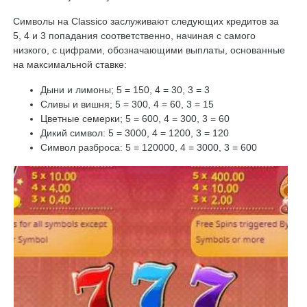
Символы на Classico заслуживают следующих кредитов за
5, 4 и 3 попадания соответственно, начиная с самого
низкого, с цифрами, обозначающими выплаты, основанные
на максимальной ставке:
Дыни и лимоны; 5 = 150, 4 = 30, 3 = 3
Сливы и вишня; 5 = 300, 4 = 60, 3 = 15
Цветные семерки; 5 = 600, 4 = 300, 3 = 60
Дикий символ: 5 = 3000, 4 = 1200, 3 = 120
Символ разброса: 5 = 120000, 4 = 3000, 3 = 600