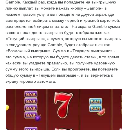
Gamble. Каждый раз, когда вы попадаете на выигрышную
линию выплат, вы можете нажать кнопку «Gamble» в
нижнем правом углу, и вы попадете на другой экран, где
вам придется выбирать между черной и красной карточкой,
расположенной лицом вниз. стол. На экране Gamble сумма
вашего последнего выигрыша будет отображаться как
«Текущий выигрыш», а сумма, которую вы можете выиграть
в следующем раунде Gamble, будет отображаться как
«Возможный выигрыш». Сумма в «Текущем выигрыше» -
это сумма, на которую вы будете делать ставки, в то время
как если вы угадаете правильно, вы получите удвоенную
сумму этого выигрыша. Если вы проиграете, вы потеряете
общую сумму в «Текущем выигрыше», и вы вернетесь к
экрану игрового автомата.