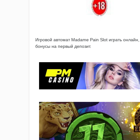
Игровой автомат Madame Pain Slot играть онлайн,
бонусы на первый депозит.