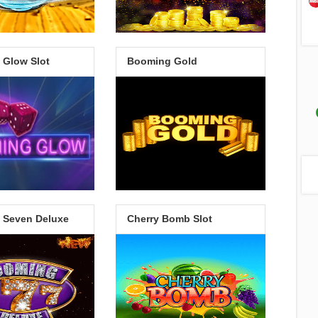
Glow Slot
Booming Gold
 Seven Deluxe
Cherry Bomb Slot