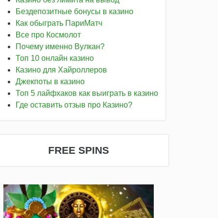
Бездепозитные бонусы в казино
Как обыграть ПариМатч
Все про Космолот
Почему именно Вулкан?
Топ 10 онлайн казино
Казино для Хайроллеров
Джекпоты в казино
Топ 5 лайфхаков как выиграть в казино
Где оставить отзыв про Казино?
FREE SPINS