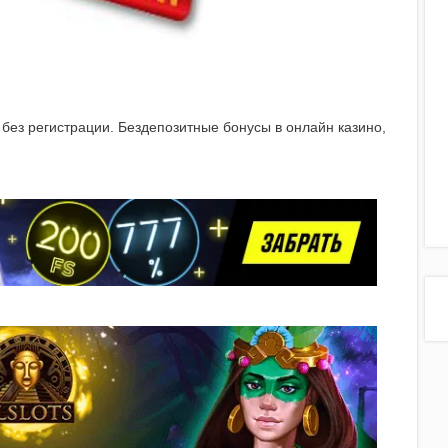
 без регистрации. Бездепозитные бонусы в онлайн казино,